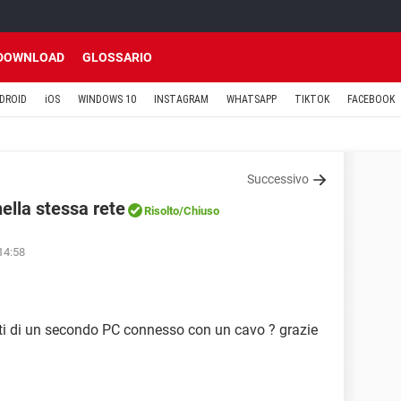
DOWNLOAD
GLOSSARIO
DROID
iOS
WINDOWS 10
INSTAGRAM
WHATSAPP
TIKTOK
FACEBOOK
Successivo
ella stessa rete
Risolto
/Chiuso
 14:58
ti di un secondo PC connesso con un cavo ? grazie