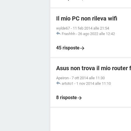
Il mio PC non rileva wifi
wylde67
-
11 feb 2014 alle 21:54
Frashhh
-
26 ago 2022 alle 12:42
45 risposte
Asus non trova il mio router 
Apeiron
-
7 ott 2014 alle 11:30
artoto1
-
1 nov 2014 alle 11:10
8 risposte