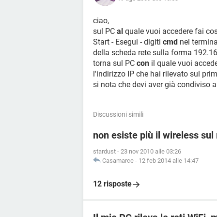
ciao,
sul PC
al
quale vuoi accedere fai cos
Start - Esegui - digiti
cmd
nel termina
della scheda rete sulla forma 192.1
torna sul PC
con
il quale vuoi acceder
l'indirizzo IP che hai rilevato sul pr
si nota che devi aver già condiviso 
Discussioni simili
non esiste più il wireless su
stardust
-
23 nov 2010 alle 03:26
Casamarce
-
12 feb 2014 alle 14:47
12 risposte