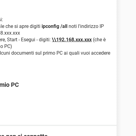
i:
le che si apre digiti
ipconfig /all
noti l'indirizzo IP
68.xxx.xxx
e, Start - Esegui - digiti:
\\192.168.xxx.xxx
(che è
imo PC)
alcuni documenti sul primo PC ai quali vuoi accedere
l mio PC