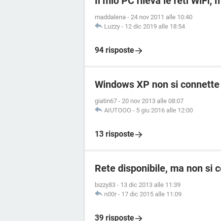
Il mio PC rileva le reti WiFi,
maddalena
-
24 nov 2011 alle 10:40
Luzzy
-
12 dic 2019 alle 18:54
94 risposte
Windows XP non si connette a
giatin67
-
20 nov 2013 alle 08:07
AIUTOOO
-
5 giu 2016 alle 12:00
13 risposte
Rete disponibile, ma non si 
bizzy83
-
13 dic 2013 alle 11:39
n00r
-
17 dic 2015 alle 11:09
39 risposte