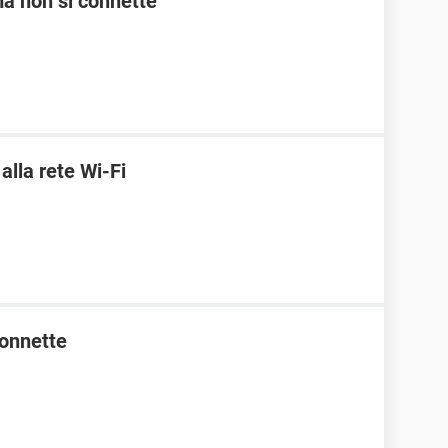
 ma non si connette
lla rete Wi-Fi
connette