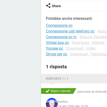
Share
Potrebbe anche interessarti:
Connessione pc
Connessione usb telefono pc
-
Astuz
Connessione pc tv
-
Astuzie -Hardwa
Vinted app pc
-
Download - Internet
Yoosee pc
-
Download - Video
Skype per pc
-
Download - Telefonia/
1 risposta
RISPOSTA 1 / 1
Miglior risposta
approvata da
Antonello
merlino
19 ago 2009 alle 16:53