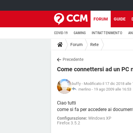
FORUM
GUIDE
COVID-19
GAMING
INTRATTENIMENTO
AN
Forum
Rete
Precedente
Come connettersi ad un PC n
buffy
- Modificato il 17 dic 2018 alle
merlino -
19 ago 2009 alle 16:53
Ciao tutti
come si fa per accedere ai documen
Configurazione:
Windows XP
Firefox 3.5.2