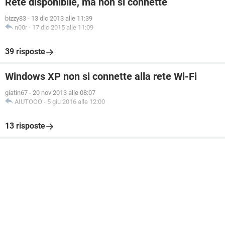
Rete disponibile, ma non si connette
bizzy83
-
13 dic 2013 alle 11:39
n00r
-
17 dic 2015 alle 11:09
39 risposte
Windows XP non si connette alla rete Wi-Fi
giatin67
-
20 nov 2013 alle 08:07
AIUTOOO
-
5 giu 2016 alle 12:00
13 risposte