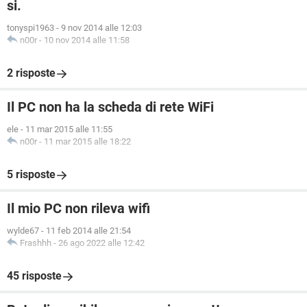
si.
tonyspi1963
-
9 nov 2014 alle 12:03
n00r
-
10 nov 2014 alle 11:58
2 risposte
Il PC non ha la scheda di rete WiFi
ele
-
11 mar 2015 alle 11:55
n00r
-
11 mar 2015 alle 18:22
5 risposte
Il mio PC non rileva wifi
wylde67
-
11 feb 2014 alle 21:54
Frashhh
-
26 ago 2022 alle 12:42
45 risposte