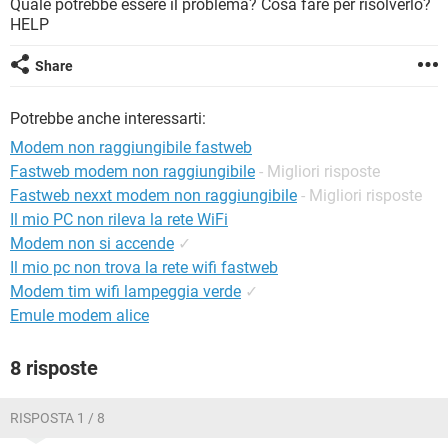
Quale potrebbe essere il problema? Cosa fare per risolverlo?
TIKTOK
FACEBOOK
HELP
HARDWARE
Share
Potrebbe anche interessarti:
Modem non raggiungibile fastweb
Fastweb modem non raggiungibile
- Migliori risposte
Fastweb nexxt modem non raggiungibile
- Migliori risposte
Il mio PC non rileva la rete WiFi
Modem non si accende
✓
Il mio pc non trova la rete wifi fastweb
Modem tim wifi lampeggia verde
✓
Emule modem alice
8 risposte
RISPOSTA 1 / 8