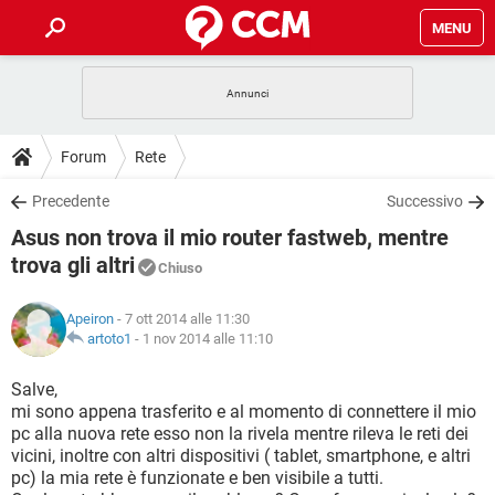
MENU
HOME
COVID-19
GAMING
GUIDE
Forum
Rete
INTRATTENIMENTO
ANDROID
COVID-19
GAMING
DOWNLOAD
Precedente
Successivo
iOS
WINDOWS 10
INTRATTENIMENTO
ANDROID
Asus non trova il mio router fastweb, mentre
INSTAGRAM
COVID-19
WHATSAPP
GAMING
FORUM
iOS
WINDOWS 10
trova gli altri
Chiuso
TIKTOK
INTRATTENIMENTO
FACEBOOK
ANDROID
INSTAGRAM
COVID-19
WHATSAPP
GAMING
GLOSSARIO
HARDWARE
iOS
WINDOWS 10
Apeiron
- 7 ott 2014 alle 11:30
TIKTOK
INTRATTENIMENTO
FACEBOOK
ANDROID
artoto1
-
1 nov 2014 alle 11:10
INSTAGRAM
COVID-19
WHATSAPP
GAMING
HARDWARE
iOS
WINDOWS 10
Salve,
TIKTOK
INTRATTENIMENTO
FACEBOOK
ANDROID
INSTAGRAM
WHATSAPP
mi sono appena trasferito e al momento di connettere il mio
HARDWARE
iOS
WINDOWS 10
pc alla nuova rete esso non la rivela mentre rileva le reti dei
TIKTOK
FACEBOOK
vicini, inoltre con altri dispositivi ( tablet, smartphone, e altri
INSTAGRAM
WHATSAPP
pc) la mia rete è funzionate e ben visibile a tutti.
HARDWARE