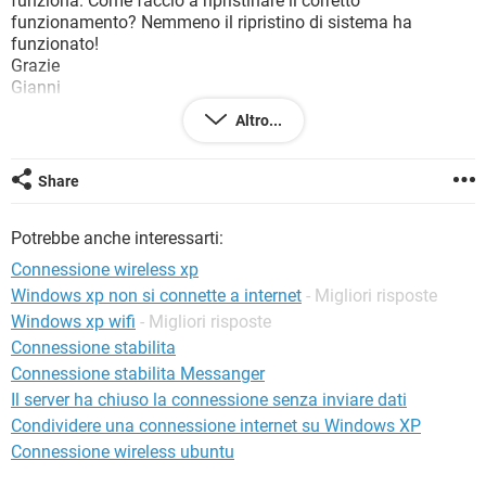
funziona. Come faccio a ripristinare il corretto
TIKTOK
FACEBOOK
funzionamento? Nemmeno il ripristino di sistema ha
funzionato!
HARDWARE
Grazie
Gianni
Altro...
Share
Potrebbe anche interessarti:
Connessione wireless xp
Windows xp non si connette a internet
- Migliori risposte
Windows xp wifi
- Migliori risposte
Connessione stabilita
Connessione stabilita Messanger
Il server ha chiuso la connessione senza inviare dati
Condividere una connessione internet su Windows XP
Connessione wireless ubuntu