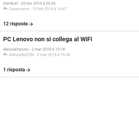
stardust
-
23 nov 2010 à 03:26
Casamarce
-
12 feb 2014 à 14:47
12 risposte
PC Lenovo non si collega al WiFi
AlessiaXaruso
-
2 mar 2018 à 15:18
AntonelloCCM
-
2 mar 2018 à 15:48
1 risposta