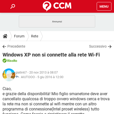
MENU
HOME
COVID-19
GAMING
GUIDE
Forum
Rete
INTRATTENIMENTO
ANDROID
COVID-19
GAMING
DOWNLOAD
Precedente
Successivo
iOS
WINDOWS 10
INTRATTENIMENTO
ANDROID
Windows XP non si connette alla rete Wi-Fi
INSTAGRAM
COVID-19
WHATSAPP
GAMING
FORUM
iOS
WINDOWS 10
Risolto
TIKTOK
INTRATTENIMENTO
FACEBOOK
ANDROID
INSTAGRAM
COVID-19
WHATSAPP
GAMING
GLOSSARIO
HARDWARE
iOS
giatin67
- 20 nov 2013 à 08:07
WINDOWS 10
TIKTOK
INTRATTENIMENTO
FACEBOOK
ANDROID
AIUTOOO -
5 giu 2016 à 12:00
INSTAGRAM
COVID-19
WHATSAPP
GAMING
HARDWARE
iOS
WINDOWS 10
Ciao,
TIKTOK
INTRATTENIMENTO
FACEBOOK
ANDROID
e grazie della disponibilità! Mio figlio smanetone deve aver
INSTAGRAM
WHATSAPP
cancellato qualcosa di troppo ovvero windows cerca e trova
HARDWARE
iOS
WINDOWS 10
TIKTOK
FACEBOOK
la rete ma non si connette al wifi mentre con un altro
INSTAGRAM
WHATSAPP
programma di connessione(Intel proset wireless) tutto
HARDWARE