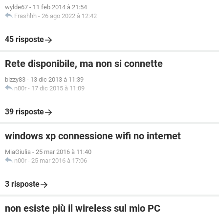
wylde67
-
11 feb 2014 à 21:54
Frashhh
-
26 ago 2022 à 12:42
45 risposte
Rete disponibile, ma non si connette
bizzy83
-
13 dic 2013 à 11:39
n00r
-
17 dic 2015 à 11:09
39 risposte
windows xp connessione wifi no internet
MiaGiulia
-
25 mar 2016 à 11:40
n00r
-
25 mar 2016 à 17:06
3 risposte
non esiste più il wireless sul mio PC