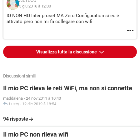
AIUTOOO
5 giu 2016 à 12:00
IO NON HO Inter proset MA Zero Configuration si ed è
attivato pero non mi fa collegare con wifi
Visualizza tutta la discussione
Discussioni simili
Il mio PC rileva le reti WiFi, ma non si connette
maddalena
-
24 nov 2011 à 10:40
Luzzy
-
12 dic 2019 à 18:54
94 risposte
Il mio PC non rileva wifi