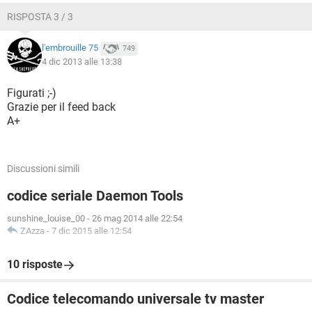
RISPOSTA 3 / 3
l'embrouille 75
749
4 dic 2013 alle 13:38
Figurati ;-)
Grazie per il feed back
A+
Discussioni simili
codice seriale Daemon Tools
sunshine_louise_00
-
26 mag 2014 alle 22:54
ZAzza
-
7 dic 2015 alle 12:54
10 risposte
Codice telecomando universale tv master