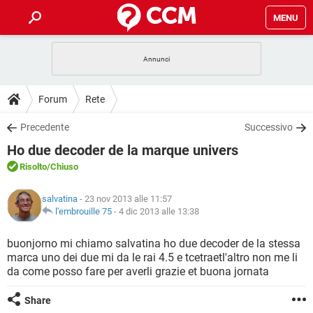
MENU
HOME
COVID-19
GAMING
GUIDE
Forum
Rete
INTRATTENIMENTO
ANDROID
COVID-19
GAMING
DOWNLOAD
Precedente
Successivo
iOS
WINDOWS 10
INTRATTENIMENTO
ANDROID
Ho due decoder de la marque univers
INSTAGRAM
COVID-19
WHATSAPP
GAMING
FORUM
iOS
WINDOWS 10
Risolto
/Chiuso
TIKTOK
INTRATTENIMENTO
FACEBOOK
ANDROID
INSTAGRAM
COVID-19
WHATSAPP
GAMING
GLOSSARIO
HARDWARE
iOS
salvatina
- 23 nov 2013 alle 11:57
WINDOWS 10
TIKTOK
INTRATTENIMENTO
FACEBOOK
ANDROID
l'embrouille 75
-
4 dic 2013 alle 13:38
INSTAGRAM
COVID-19
WHATSAPP
GAMING
HARDWARE
iOS
WINDOWS 10
buonjorno mi chiamo salvatina ho due decoder de la stessa
TIKTOK
INTRATTENIMENTO
FACEBOOK
ANDROID
marca uno dei due mi da le rai 4.5 e tcetraetl'altro non me li
INSTAGRAM
WHATSAPP
da come posso fare per averli grazie et buona jornata
HARDWARE
iOS
WINDOWS 10
TIKTOK
FACEBOOK
INSTAGRAM
WHATSAPP
Share
HARDWARE