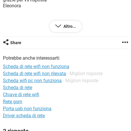
TIKTOK
FACEBOOK
Eleonora
HARDWARE
Altro...
Configurazione:
Windows Vista / Chrome 40.0.2214.115
Share
Potrebbe anche interessarti:
Scheda di rete wifi non funziona
Scheda di rete wifi non rilevata
- Migliori risposte
Scheda wifi pc non funziona
- Migliori risposte
Scheda di rete
Chiave di rete wifi
Rete gsm
Porta usb non funziona
Driver scheda di rete