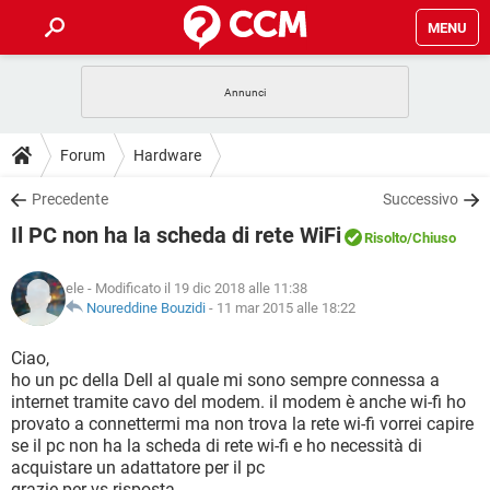
MENU
HOME
COVID-19
GAMING
GUIDE
Forum
Hardware
INTRATTENIMENTO
ANDROID
COVID-19
GAMING
DOWNLOAD
Precedente
Successivo
iOS
WINDOWS 10
INTRATTENIMENTO
ANDROID
Il PC non ha la scheda di rete WiFi
INSTAGRAM
COVID-19
WHATSAPP
GAMING
Risolto
/Chiuso
FORUM
iOS
WINDOWS 10
TIKTOK
INTRATTENIMENTO
FACEBOOK
ANDROID
ele
- Modificato il 19 dic 2018 alle 11:38
INSTAGRAM
COVID-19
WHATSAPP
GAMING
GLOSSARIO
Noureddine Bouzidi
-
11 mar 2015 alle 18:22
HARDWARE
iOS
WINDOWS 10
TIKTOK
INTRATTENIMENTO
FACEBOOK
ANDROID
INSTAGRAM
COVID-19
WHATSAPP
GAMING
Ciao,
HARDWARE
iOS
WINDOWS 10
ho un pc della Dell al quale mi sono sempre connessa a
TIKTOK
INTRATTENIMENTO
FACEBOOK
ANDROID
internet tramite cavo del modem. il modem è anche wi-fi ho
INSTAGRAM
WHATSAPP
provato a connettermi ma non trova la rete wi-fi vorrei capire
HARDWARE
iOS
WINDOWS 10
TIKTOK
FACEBOOK
se il pc non ha la scheda di rete wi-fi e ho necessità di
INSTAGRAM
WHATSAPP
acquistare un adattatore per il pc
HARDWARE
grazie per vs risposta