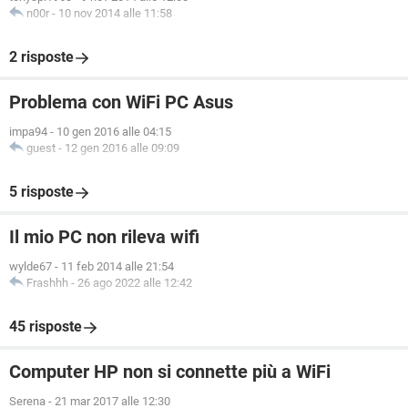
n00r
-
10 nov 2014 alle 11:58
2 risposte
Problema con WiFi PC Asus
impa94
-
10 gen 2016 alle 04:15
guest
-
12 gen 2016 alle 09:09
5 risposte
Il mio PC non rileva wifi
wylde67
-
11 feb 2014 alle 21:54
Frashhh
-
26 ago 2022 alle 12:42
45 risposte
Computer HP non si connette più a WiFi
Serena
-
21 mar 2017 alle 12:30