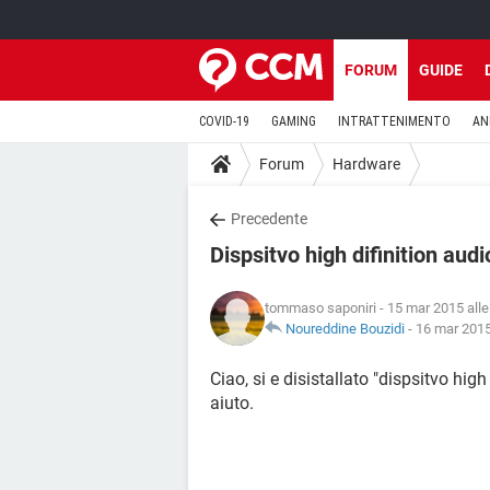
FORUM
GUIDE
COVID-19
GAMING
INTRATTENIMENTO
AN
Forum
Hardware
Precedente
Dispsitvo high difinition audi
tommaso saponiri
- 15 mar 2015 alle
Noureddine Bouzidi
-
16 mar 2015
Ciao, si e disistallato "dispsitvo high
aiuto.