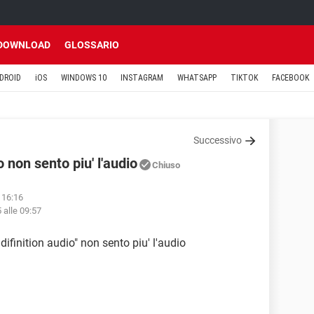
DOWNLOAD
GLOSSARIO
DROID
iOS
WINDOWS 10
INSTAGRAM
WHATSAPP
TIKTOK
FACEBOOK
Successivo
o non sento piu' l'audio
Chiuso
 16:16
 alle 09:57
 difinition audio" non sento piu' l'audio