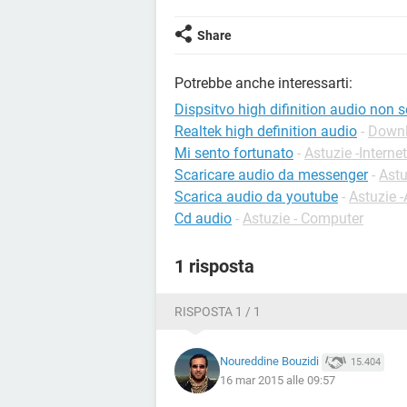
Share
Potrebbe anche interessarti:
Dispsitvo high difinition audio non s
Realtek high definition audio
-
Downl
Mi sento fortunato
-
Astuzie -Internet
Scaricare audio da messenger
-
Ast
Scarica audio da youtube
-
Astuzie 
Cd audio
-
Astuzie - Computer
1 risposta
RISPOSTA 1 / 1
Noureddine Bouzidi
15.404
16 mar 2015 alle 09:57