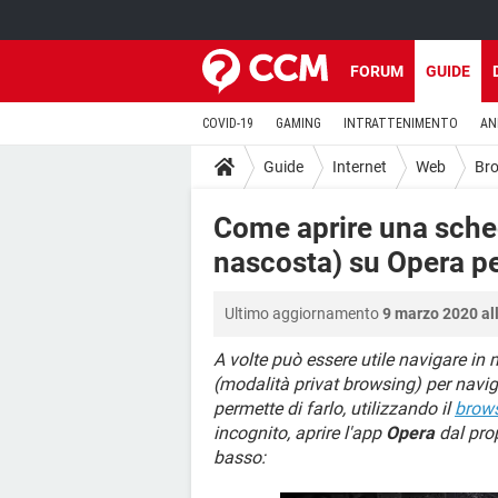
FORUM
GUIDE
COVID-19
GAMING
INTRATTENIMENTO
AN
Guide
Internet
Web
Br
Come aprire una sched
nascosta) su Opera p
Ultimo aggiornamento
9 marzo 2020 al
A volte può essere utile navigare in
(modalità privat browsing) per navig
permette di farlo, utilizzando il
brow
incognito, aprire l'app
Opera
dal prop
basso: