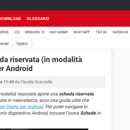
DOWNLOAD
GLOSSARIO
DROID
iOS
WINDOWS 10
INSTAGRAM
WHATSAPP
TIKTOK
FACEBOOK
owser
Opera
a riservata (in modalità
er Android
le 11:43
da
Claudia Scarciolla
.
 modalità nascosta aprire una
scheda riservata
are in riservatezza, ecco una guida utile che
ser
Opera per Android
. Per poter navigare in
rio dispositivo Android, toccare l'icona
Schede
in