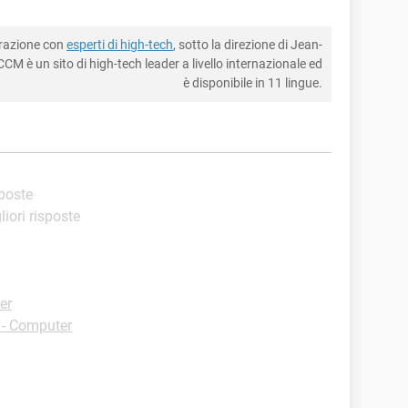
borazione con
esperti di high-tech
, sotto la direzione di Jean-
CM è un sito di high-tech leader a livello internazionale ed
è disponibile in 11 lingue.
sposte
liori risposte
er
 - Computer