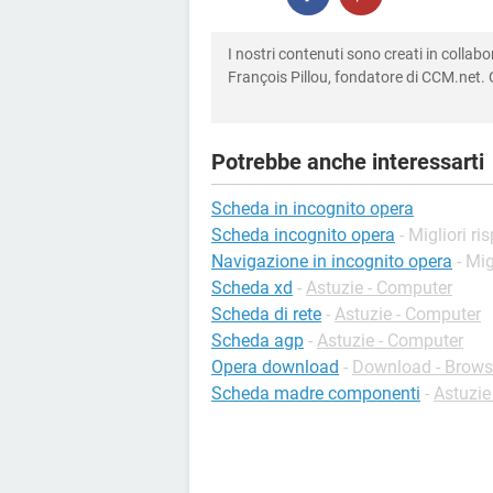
I nostri contenuti sono creati in colla
François Pillou, fondatore di CCM.net. C
Potrebbe anche interessarti
Scheda in incognito opera
Scheda incognito opera
- Migliori ri
Navigazione in incognito opera
- Mig
Scheda xd
-
Astuzie - Computer
Scheda di rete
-
Astuzie - Computer
Scheda agp
-
Astuzie - Computer
Opera download
-
Download - Brows
Scheda madre componenti
-
Astuzie