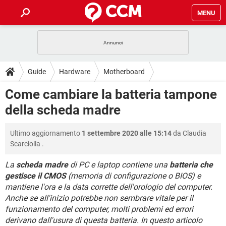
MENU
HOME
COVID-19
GAMING
GUIDE
Guide
Hardware
Motherboard
INTRATTENIMENTO
ANDROID
COVID-19
GAMING
DOWNLOAD
Come cambiare la batteria tampone
iOS
WINDOWS 10
INTRATTENIMENTO
ANDROID
della scheda madre
INSTAGRAM
COVID-19
WHATSAPP
GAMING
FORUM
iOS
WINDOWS 10
TIKTOK
INTRATTENIMENTO
FACEBOOK
ANDROID
Ultimo aggiornamento
1 settembre 2020 alle 15:14
da
Claudia
INSTAGRAM
COVID-19
WHATSAPP
GAMING
GLOSSARIO
HARDWARE
iOS
Scarciolla
.
WINDOWS 10
TIKTOK
INTRATTENIMENTO
FACEBOOK
ANDROID
INSTAGRAM
COVID-19
WHATSAPP
GAMING
La
scheda madre
di PC e laptop contiene una
batteria che
HARDWARE
iOS
WINDOWS 10
gestisce il CMOS
(memoria di configurazione o BIOS) e
TIKTOK
INTRATTENIMENTO
FACEBOOK
ANDROID
mantiene l'ora e la data corrette dell'orologio del computer.
INSTAGRAM
WHATSAPP
HARDWARE
iOS
WINDOWS 10
Anche se all'inizio potrebbe non sembrare vitale per il
TIKTOK
FACEBOOK
funzionamento del computer, molti problemi ed errori
INSTAGRAM
WHATSAPP
derivano dall'usura di questa batteria. In questo articolo
HARDWARE