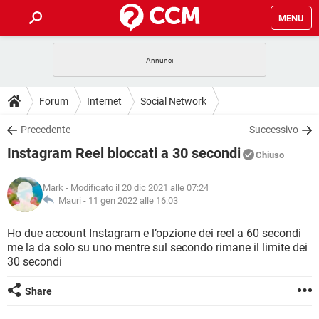
MENU
HOME
COVID-19
GAMING
GUIDE
Forum
Internet
Social Network
INTRATTENIMENTO
ANDROID
COVID-19
GAMING
DOWNLOAD
Precedente
Successivo
iOS
WINDOWS 10
INTRATTENIMENTO
ANDROID
Instagram Reel bloccati a 30 secondi
INSTAGRAM
COVID-19
WHATSAPP
GAMING
Chiuso
FORUM
iOS
WINDOWS 10
TIKTOK
INTRATTENIMENTO
FACEBOOK
ANDROID
Mark
- Modificato il 20 dic 2021 alle 07:24
INSTAGRAM
COVID-19
WHATSAPP
GAMING
GLOSSARIO
Mauri -
11 gen 2022 alle 16:03
HARDWARE
iOS
WINDOWS 10
TIKTOK
INTRATTENIMENTO
FACEBOOK
ANDROID
INSTAGRAM
COVID-19
WHATSAPP
GAMING
Ho due account Instagram e l’opzione dei reel a 60 secondi
HARDWARE
iOS
WINDOWS 10
me la da solo su uno mentre sul secondo rimane il limite dei
TIKTOK
INTRATTENIMENTO
FACEBOOK
ANDROID
30 secondi
INSTAGRAM
WHATSAPP
HARDWARE
iOS
WINDOWS 10
TIKTOK
FACEBOOK
Share
INSTAGRAM
WHATSAPP
HARDWARE