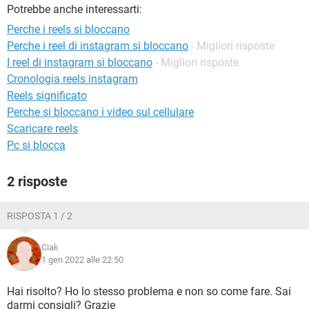
TIKTOK
FACEBOOK
Potrebbe anche interessarti:
Perche i reels si bloccano
HARDWARE
Perche i reel di instagram si bloccano
- Migliori risposte
I reel di instagram si bloccano
- Migliori risposte
Cronologia reels instagram
Reels significato
Perche si bloccano i video sul cellulare
Scaricare reels
Pc si blocca
2 risposte
RISPOSTA 1 / 2
Ciak
1 gen 2022 alle 22:50
Hai risolto? Ho lo stesso problema e non so come fare. Sai
darmi consigli? Grazie