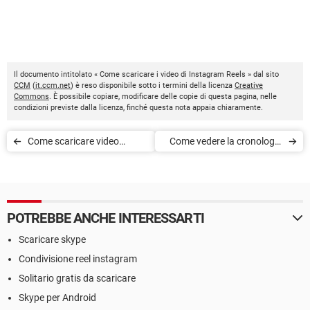
Il documento intitolato « Come scaricare i video di Instagram Reels » dal sito
CCM
(
it.ccm.net
) è reso disponibile sotto i termini della licenza
Creative
Commons
. È possibile copiare, modificare delle copie di questa pagina, nelle
condizioni previste dalla licenza, finché questa nota appaia chiaramente.
Come scaricare video
Come vedere la cronologia
Instagram su PC o Mac
delle ricerche e attività su
Instagram
POTREBBE ANCHE INTERESSARTI
Scaricare skype
Condivisione reel instagram
Solitario gratis da scaricare
Skype per Android