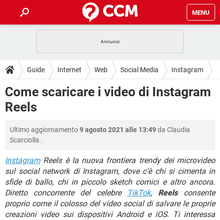
MENU
HOME
COVID-19
GAMING
GUIDE
Guide
Internet
Web
Social Media
Instagram
INTRATTENIMENTO
ANDROID
COVID-19
GAMING
DOWNLOAD
Come scaricare i video di Instagram
iOS
WINDOWS 10
INTRATTENIMENTO
ANDROID
Reels
INSTAGRAM
COVID-19
WHATSAPP
GAMING
FORUM
iOS
WINDOWS 10
TIKTOK
INTRATTENIMENTO
FACEBOOK
ANDROID
Ultimo aggiornamento
9 agosto 2021 alle 13:49
da
Claudia
INSTAGRAM
COVID-19
WHATSAPP
GAMING
GLOSSARIO
HARDWARE
iOS
Scarciolla
.
WINDOWS 10
TIKTOK
INTRATTENIMENTO
FACEBOOK
ANDROID
INSTAGRAM
COVID-19
WHATSAPP
GAMING
Instagram
Reels è la nuova frontiera trendy dei microvideo
HARDWARE
iOS
WINDOWS 10
sul social network di Instagram, dove c’è chi si cimenta in
TIKTOK
INTRATTENIMENTO
FACEBOOK
ANDROID
sfide di ballo, chi in piccolo sketch comici e altro ancora.
INSTAGRAM
WHATSAPP
HARDWARE
iOS
WINDOWS 10
Diretto concorrente del celebre
TikTok
,
Reels
consente
TIKTOK
FACEBOOK
proprio come il colosso del video social di salvare le proprie
INSTAGRAM
WHATSAPP
creazioni video sui dispositivi Android e iOS. Ti interessa
HARDWARE