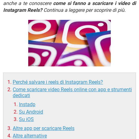
TIKTOK
FACEBOOK
anche a te conoscere
come si fanno a scaricare i video di
Instagram Reels?
Continua a leggere per scoprire di più.
HARDWARE
Perché salvare i reels di Instagram Reels?
Come scaricare video Reels online con app e strumenti
dedicati
Instadp
Su Android
Su iOS
Altre app per scaricare Reels
Altre alternative