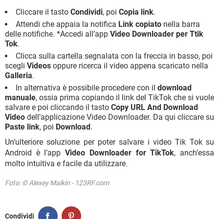
Cliccare il tasto
Condividi
, poi
Copia link
.
Attendi che appaia la notifica
Link copiato
nella barra
delle notifiche. *Accedi all’app
Video Downloader per Ttik
Tok
.
Clicca sulla cartella segnalata con la freccia in basso, poi
scegli
Videos
oppure ricerca il video appena scaricato nella
Galleria
.
In alternativa è possibile procedere con il
download
manuale
, ossia prima copiando il link del TikTok che si vuole
salvare e poi cliccando il tasto
Copy URL And Download
Video
dell’applicazione Video Downloader. Da qui cliccare su
Paste link
, poi
Download
.
Un’ulteriore soluzione per poter salvare i video Tik Tok su
Android è l’app
Video Downloader for TikTok
, anch’essa
molto intuitiva e facile da utilizzare.
Foto: © Alexey Malkin - 123RF.com
Condividi