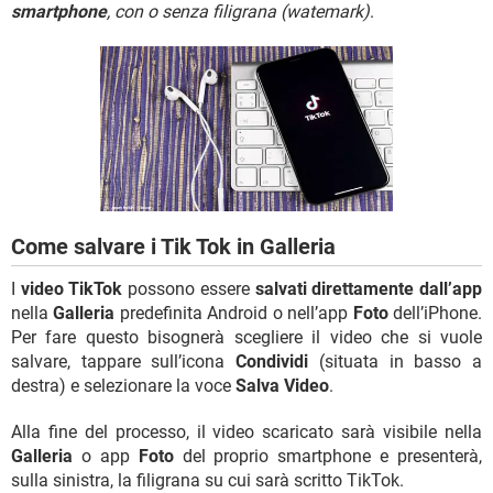
TIKTOK
FACEBOOK
smartphone
, con o senza filigrana (watemark)
.
HARDWARE
Come salvare i Tik Tok in Galleria
I
video TikTok
possono essere
salvati direttamente dall’app
nella
Galleria
predefinita Android o nell’app
Foto
dell’iPhone.
Per fare questo bisognerà scegliere il video che si vuole
salvare, tappare sull’icona
Condividi
(situata in basso a
destra) e selezionare la voce
Salva Video
.
Alla fine del processo, il video scaricato sarà visibile nella
Galleria
o app
Foto
del proprio smartphone e presenterà,
sulla sinistra, la filigrana su cui sarà scritto TikTok.