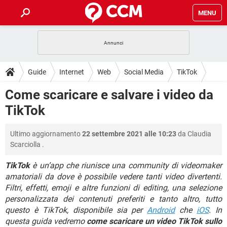
MENU
HOME
COVID-19
GAMING
GUIDE
Guide
Internet
Web
Social Media
TikTok
INTRATTENIMENTO
ANDROID
COVID-19
GAMING
DOWNLOAD
Come scaricare e salvare i video da
iOS
WINDOWS 10
INTRATTENIMENTO
ANDROID
TikTok
INSTAGRAM
COVID-19
WHATSAPP
GAMING
FORUM
iOS
WINDOWS 10
TIKTOK
INTRATTENIMENTO
FACEBOOK
ANDROID
Ultimo aggiornamento
22 settembre 2021 alle 10:23
da
Claudia
INSTAGRAM
COVID-19
WHATSAPP
GAMING
GLOSSARIO
HARDWARE
iOS
Scarciolla
.
WINDOWS 10
TIKTOK
INTRATTENIMENTO
FACEBOOK
ANDROID
INSTAGRAM
COVID-19
WHATSAPP
GAMING
TikTok
è un’app che riunisce una community di videomaker
HARDWARE
iOS
WINDOWS 10
amatoriali da dove è possibile vedere tanti video divertenti.
TIKTOK
INTRATTENIMENTO
FACEBOOK
ANDROID
Filtri, effetti, emoji e altre funzioni di editing, una selezione
INSTAGRAM
WHATSAPP
HARDWARE
iOS
WINDOWS 10
personalizzata dei contenuti preferiti e tanto altro, tutto
TIKTOK
FACEBOOK
questo è TikTok, disponibile sia per
Android
che
iOS
. In
INSTAGRAM
WHATSAPP
questa guida vedremo
come scaricare un video TikTok sullo
HARDWARE