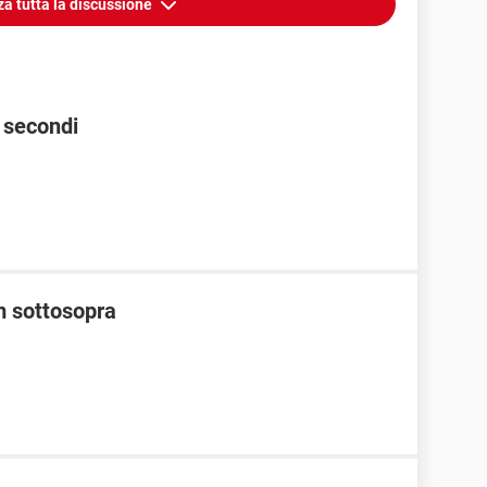
za tutta la discussione
 secondi
m sottosopra