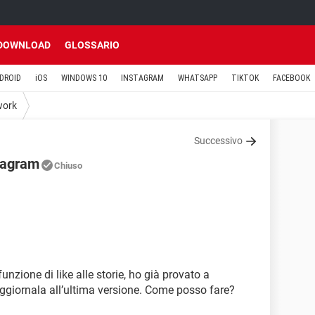
DOWNLOAD
GLOSSARIO
DROID
iOS
WINDOWS 10
INSTAGRAM
WHATSAPP
TIKTOK
FACEBOOK
work
Successivo
stagram
Chiuso
unzione di like alle storie, ho già provato a
 aggiornala all’ultima versione. Come posso fare?