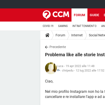
FORUM
GUIDE
COVID-19
GAMING
INTRATTENIMENTO
AN
Forum
Internet
Social Net
Precedente
Problema like alle storie In
Luca
- 19 apr 2022 alle 11:48
chripedu -
12 lug 2022 alle 17:52
Ciao,
Nel mio profilo Instagram non ho la f
cancellare e re installare l’app e ad