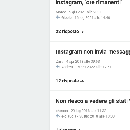
instagram, "ore rimanenti"
Marco
-
9 giu 2021 alle 20:50
Gioele
-
16 lug 2021 alle 14:40
22 risposte
Instagram non invia messagg
Zara
-
4 apr 2018 alle 09:53
Andrea
-
15 set 2022 alle 17:51
12 risposte
Non riesco a vedere gli stat
checca
-
29 lug 2018 alle 11:32
e-claudia
-
30 lug 2018 alle 10:00