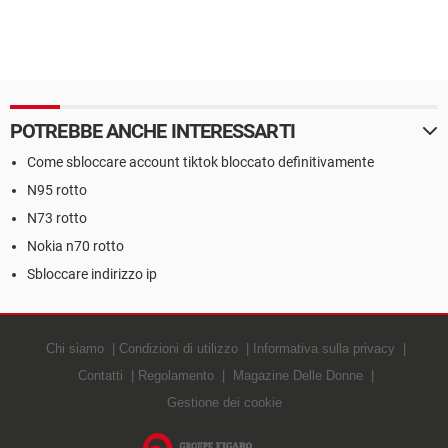
POTREBBE ANCHE INTERESSARTI
Come sbloccare account tiktok bloccato definitivamente
N95 rotto
N73 rotto
Nokia n70 rotto
Sbloccare indirizzo ip
Chi siamo
Condizioni di utilizzo
Informativa sulla privacy
Contatti
Regolamento
Magazine Delle Donne
Gestione dei cookie