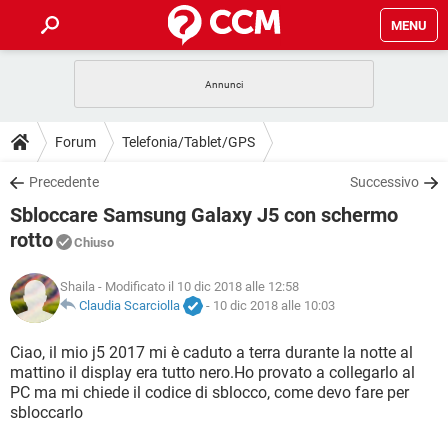
MENU
HOME
COVID-19
GAMING
GUIDE
Forum
Telefonia/Tablet/GPS
INTRATTENIMENTO
ANDROID
COVID-19
GAMING
DOWNLOAD
Precedente
Successivo
iOS
WINDOWS 10
INTRATTENIMENTO
ANDROID
Sbloccare Samsung Galaxy J5 con schermo
INSTAGRAM
COVID-19
WHATSAPP
GAMING
FORUM
iOS
WINDOWS 10
rotto
Chiuso
TIKTOK
INTRATTENIMENTO
FACEBOOK
ANDROID
INSTAGRAM
COVID-19
WHATSAPP
GAMING
GLOSSARIO
HARDWARE
iOS
WINDOWS 10
Shaila
- Modificato il 10 dic 2018 alle 12:58
TIKTOK
INTRATTENIMENTO
FACEBOOK
ANDROID
Claudia Scarciolla
-
10 dic 2018 alle 10:03
INSTAGRAM
COVID-19
WHATSAPP
GAMING
HARDWARE
iOS
WINDOWS 10
Ciao, il mio j5 2017 mi è caduto a terra durante la notte al
TIKTOK
INTRATTENIMENTO
FACEBOOK
ANDROID
INSTAGRAM
WHATSAPP
mattino il display era tutto nero.Ho provato a collegarlo al
HARDWARE
iOS
WINDOWS 10
PC ma mi chiede il codice di sblocco, come devo fare per
TIKTOK
FACEBOOK
sbloccarlo
INSTAGRAM
WHATSAPP
HARDWARE