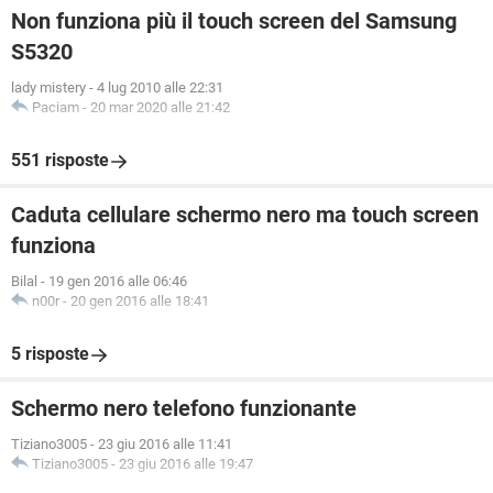
Non funziona più il touch screen del Samsung
S5320
lady mistery
-
4 lug 2010 alle 22:31
Paciam
-
20 mar 2020 alle 21:42
551 risposte
Caduta cellulare schermo nero ma touch screen
funziona
Bilal
-
19 gen 2016 alle 06:46
n00r
-
20 gen 2016 alle 18:41
5 risposte
Schermo nero telefono funzionante
Tiziano3005
-
23 giu 2016 alle 11:41
Tiziano3005
-
23 giu 2016 alle 19:47