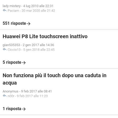
lady mistery
-
4 lug 2010 alle 22:31
Paciam
-
20 mar 2020 alle 21:42
551 risposte
Huawei P8 Lite touchscreen inattivo
gian535353
-
2 gen 2017 alle 14:36
Ciccio13
-
5 gen 2018 alle 22:45
5 risposte
Non funziona più il touch dopo una caduta in
acqua
Anonymus
-
9 feb 2017 alle 08:41
n00r
-
9 feb 2017 alle 11:23
1 risposta