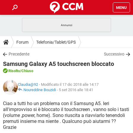
MENU
HOME
COVID-19
GAMING
GUIDE
Forum
Telefonia/Tablet/GPS
INTRATTENIMENTO
ANDROID
COVID-19
GAMING
DOWNLOAD
Precedente
Successivo
iOS
WINDOWS 10
INTRATTENIMENTO
ANDROID
Samsung Galaxy A5 touchscreen bloccato
INSTAGRAM
COVID-19
WHATSAPP
GAMING
FORUM
iOS
WINDOWS 10
Risolto
/Chiuso
TIKTOK
INTRATTENIMENTO
FACEBOOK
ANDROID
INSTAGRAM
COVID-19
WHATSAPP
GAMING
GLOSSARIO
HARDWARE
iOS
Claudia@92
- Modificato il 17 dic 2018 alle 14:17
WINDOWS 10
TIKTOK
INTRATTENIMENTO
FACEBOOK
ANDROID
Noureddine Bouzidi
-
5 set 2016 alle 18:41
INSTAGRAM
COVID-19
WHATSAPP
GAMING
HARDWARE
iOS
WINDOWS 10
Ciao a tutti ho un problema con il Samsung A5. Ieri
TIKTOK
INTRATTENIMENTO
FACEBOOK
ANDROID
all'improvviso si è bloccato il touchscreen , vanno solo i tasti
INSTAGRAM
WHATSAPP
(volume ,power, home). Sono riuscita a riavviarlo tenendoli
HARDWARE
iOS
WINDOWS 10
TIKTOK
FACEBOOK
premuti insieme ma niente . Qualcuno può aiutarmi ??
INSTAGRAM
WHATSAPP
Grazie
HARDWARE