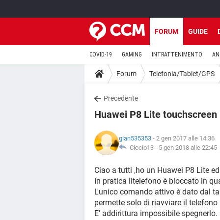
FORUM
GUIDE
COVID-19
GAMING
INTRATTENIMENTO
AN
Forum
Telefonia/Tablet/GPS
Precedente
Huawei P8 Lite touchscreen 
gian535353
- 2 gen 2017 alle 14:36
Ciccio13 -
5 gen 2018 alle 22:45
Ciao a tutti ,ho un Huawei P8 Lite e
In pratica iltelefono è bloccato in q
L'unico comando attivo è dato dal t
permette solo di riavviare il telefo
E' addirittura impossibile spegnerlo.