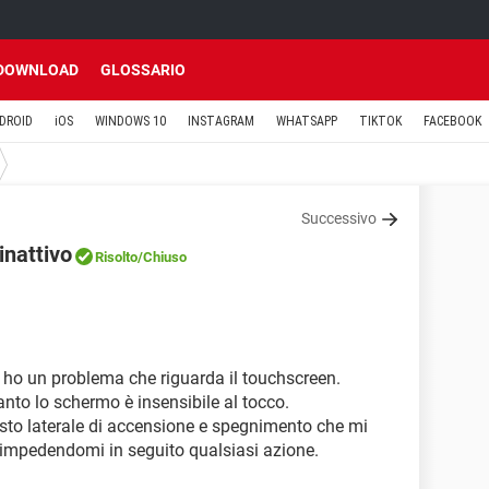
DOWNLOAD
GLOSSARIO
DROID
iOS
WINDOWS 10
INSTAGRAM
WHATSAPP
TIKTOK
FACEBOOK
Successivo
inattivo
Risolto
/Chiuso
d ho un problema che riguarda il touchscreen.
uanto lo schermo è insensibile al tocco.
asto laterale di accensione e spegnimento che mi
no impedendomi in seguito qualsiasi azione.