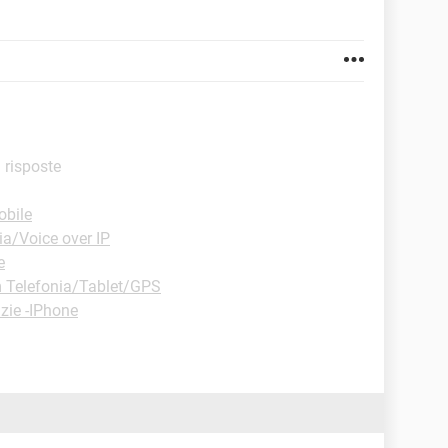
i risposte
obile
ia/Voice over IP
e
 Telefonia/Tablet/GPS
zie -IPhone