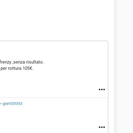
frenzy ,senza risultato.
 per rottura 105€.
>
gian535353