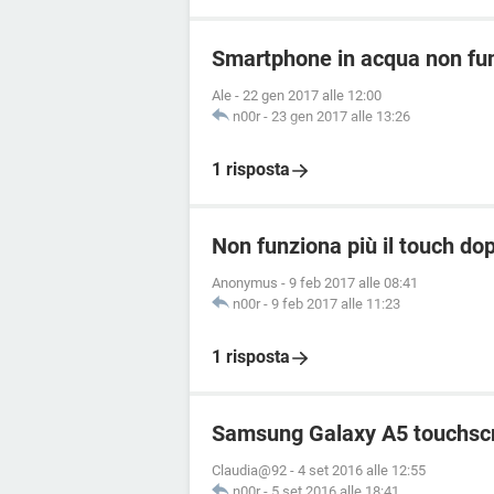
Smartphone in acqua non fun
Ale
-
22 gen 2017 alle 12:00
n00r
-
23 gen 2017 alle 13:26
1 risposta
Non funziona più il touch do
Anonymus
-
9 feb 2017 alle 08:41
n00r
-
9 feb 2017 alle 11:23
1 risposta
Samsung Galaxy A5 touchscr
Claudia@92
-
4 set 2016 alle 12:55
n00r
-
5 set 2016 alle 18:41