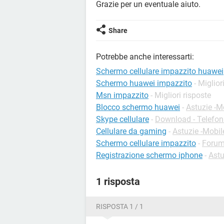
Grazie per un eventuale aiuto.
Share
Potrebbe anche interessarti:
Schermo cellulare impazzito huawei
Schermo huawei impazzito
- Miglior
Msn impazzito
- Migliori risposte
Blocco schermo huawei
-
Astuzie -M
Skype cellulare
-
Download - Telefon
Cellulare da gaming
-
Astuzie -Mobil
Schermo cellulare impazzito
-
Forum
Registrazione schermo iphone
-
Astu
1 risposta
RISPOSTA 1 / 1