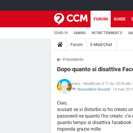
FORUM
GUIDE
COVID-19
GAMING
INTRATTENIMENTO
AN
Forum
E-Mail/Chat
Precedente
Dopo quanto si disattiva Fa
stars
- Modificato il 17 dic 2018 alle
Noureddine Bouzidi
-
14 mar 2011
Ciao,
scusati se vi disturbo io ho creato 
passowrd ne quanto l'ho creato. c'e
quanto tempo si disattiva facebook 
risponda grazie mille