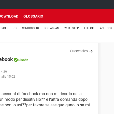
DOWNLOAD
GLOSSARIO
DROID
iOS
WINDOWS 10
INSTAGRAM
WHATSAPP
TIKTOK
FACEBOOK
Successivo
cebook
Risolto
 14:39
 alle 15:02
un account di facebook ma non mi ricordo ne la
 un modo per dissitivalo?? e l'altra domanda dopo
se non lo usi??per favore se sse qualquno lo sa mi