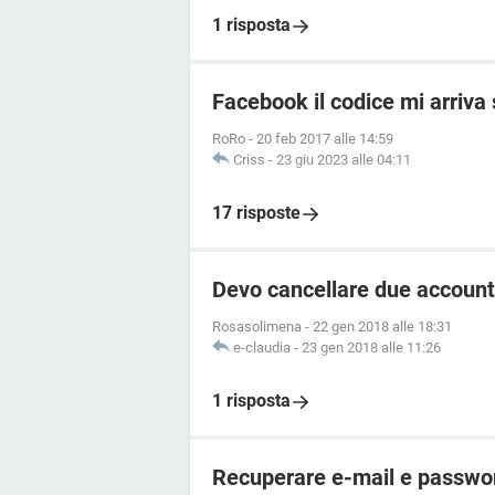
1 risposta
Facebook il codice mi arriva
RoRo
-
20 feb 2017 alle 14:59
Criss
-
23 giu 2023 alle 04:11
17 risposte
Devo cancellare due account
Rosasolimena
-
22 gen 2018 alle 18:31
e-claudia
-
23 gen 2018 alle 11:26
1 risposta
Recuperare e-mail e passwo