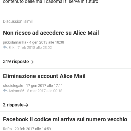
contenuto delle mail casomai ti serve in futuro
Discussioni simili
Non riesco ad accedere su Alice Mail
pikkolamarika
-
4 gen 2013 alle 18:38
Erik
-
7 feb 2018 alle 23:02
319 risposte
Eliminazione account Alice Mail
studiolegale
-
17 gen 2017 alle 17:11
Aniram86
-
8 mar 2017 alle 00:18
2 risposte
Facebook il codice mi arriva sul numero vecchio
RoRo
-
20 feb 2017 alle 14:59