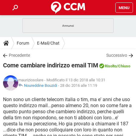
MENU
HOME
COVID-19
GAMING
GUIDE
Forum
E-Mail/Chat
INTRATTENIMENTO
ANDROID
COVID-19
GAMING
DOWNLOAD
Precedente
Successivo
iOS
WINDOWS 10
INTRATTENIMENTO
ANDROID
Come cambiare indirizzo email TIM
INSTAGRAM
COVID-19
WHATSAPP
GAMING
Risolto
/Chiuso
FORUM
iOS
WINDOWS 10
TIKTOK
INTRATTENIMENTO
FACEBOOK
ANDROID
mauriziosolare
- Modificato il 13 dic 2018 alle 10:31
INSTAGRAM
COVID-19
WHATSAPP
GAMING
GLOSSARIO
Noureddine Bouzidi
-
28 dic 2016 alle 11:19
HARDWARE
iOS
WINDOWS 10
TIKTOK
INTRATTENIMENTO
FACEBOOK
ANDROID
INSTAGRAM
COVID-19
WHATSAPP
GAMING
Non sono un cliente telecom italia o tim, ma e' anni che uso
HARDWARE
iOS
WINDOWS 10
questo indirizzo mail...penso almeno 20, non so come fare a
TIKTOK
INTRATTENIMENTO
FACEBOOK
ANDROID
questo punto penso che cambiero indirizzo, perche quelli
INSTAGRAM
WHATSAPP
della tim non rispondono, se non ti abboni con loro...e'
HARDWARE
iOS
WINDOWS 10
TIKTOK
FACEBOOK
questa la mia percezione, Ho gia provato a chiamare il 187
INSTAGRAM
WHATSAPP
...dice che non posso colloquiare con loro in quanto non
HARDWARE
cliente TIM ....anche se in passato lo sono stato per anni,