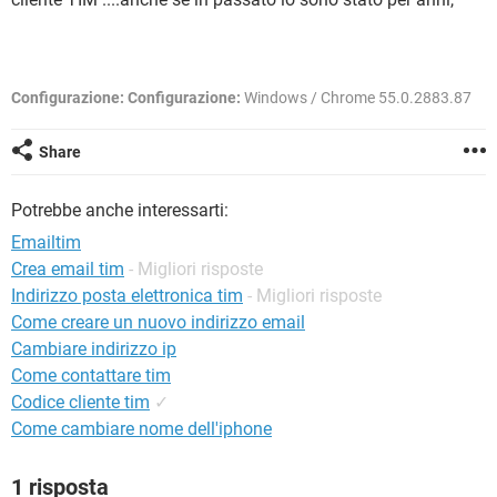
TIKTOK
FACEBOOK
HARDWARE
Configurazione:
Configurazione:
Windows / Chrome 55.0.2883.87
Share
Potrebbe anche interessarti:
Emailtim
Crea email tim
- Migliori risposte
Indirizzo posta elettronica tim
- Migliori risposte
Come creare un nuovo indirizzo email
Cambiare indirizzo ip
Come contattare tim
Codice cliente tim
✓
Come cambiare nome dell'iphone
1 risposta