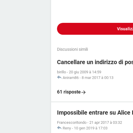
Visualiz
Discussioni simili
Cancellare un indirizzo di po
birillo
-
20 giu 2009 à 14:59
Aniram86
-
8 mar 2017 à 00:13
61 risposte
Impossibile entrare su Alice
Francescoritondo
-
21 apr 2017 à 03:32
Reny
-
10 gen 2019 à 17:03