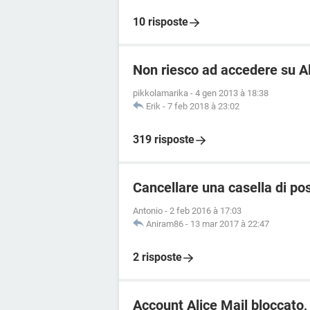
10 risposte
Non riesco ad accedere su Al
pikkolamarika
-
4 gen 2013 à 18:38
Erik
-
7 feb 2018 à 23:02
319 risposte
Cancellare una casella di pos
Antonio
-
2 feb 2016 à 17:03
Aniram86
-
13 mar 2017 à 22:47
2 risposte
Account Alice Mail bloccato,