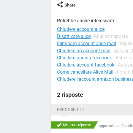
Share
Potrebbe anche interessarti:
Chiudere account alice
Disattivare alice
- Migliori risposte
Eliminare account alice mail
- Miglio
Chiudere un account msn
-
Astuzie 
Chiudere pagina facebook
-
Astuzie
Chiudere account facebook
-
Astuzi
Come cancellare Alice Mail
-
Forum 
Chiudere l'account amazon busines
2 risposte
RÉPONSE 1 / 2
Meilleure réponse
approvata da
Claudia