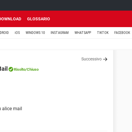
DOWNLOAD
GLOSSARIO
DROID
iOS
WINDOWS 10
INSTAGRAM
WHATSAPP
TIKTOK
FACEBOOK
Successivo
ail
Risolto
/Chiuso
 alice mail