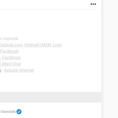
ri risposte
-Outlook.com, Hotmail (MSN, Live)
 -Facebook
e -Facebook
E-Mail/Chat
s
-
Astuzie -Internet
 Scarciolla