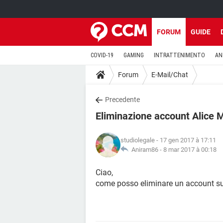
FORUM
GUIDE
COVID-19
GAMING
INTRATTENIMENTO
AN
Forum
E-Mail/Chat
Precedente
Eliminazione account Alice M
studiolegale
- 17 gen 2017 à 17:11
Aniram86 -
8 mar 2017 à 00:18
Ciao,
come posso eliminare un account su