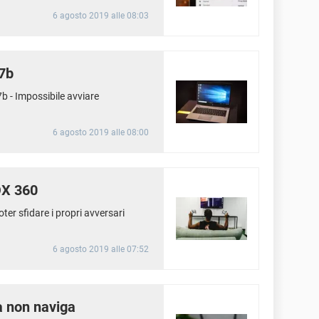
6 agosto 2019 alle 08:03
07b
b - Impossibile avviare
6 agosto 2019 alle 08:00
OX 360
ter sfidare i propri avversari
6 agosto 2019 alle 07:52
a non naviga