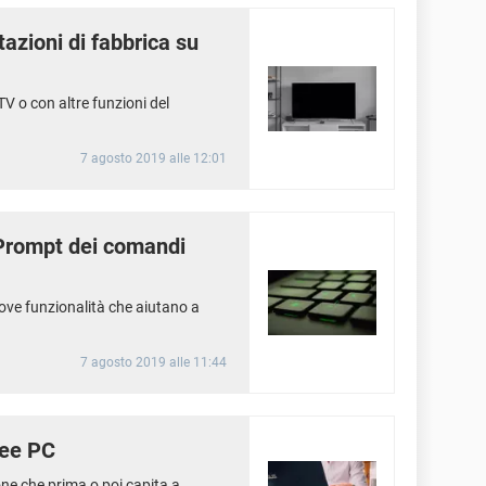
azioni di fabbrica su
V o con altre funzioni del
7 agosto 2019 alle 12:01
l Prompt dei comandi
ove funzionalità che aiutano a
7 agosto 2019 alle 11:44
Eee PC
ne che prima o poi capita a