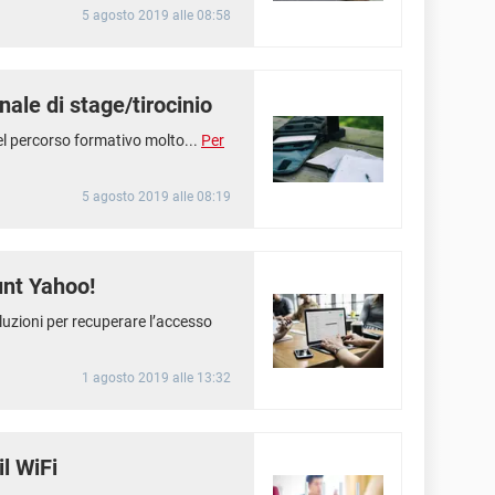
5 agosto 2019 alle 08:58
ale di stage/tirocinio
del percorso formativo molto...
Per
5 agosto 2019 alle 08:19
nt Yahoo!
oluzioni per recuperare l’accesso
1 agosto 2019 alle 13:32
l WiFi