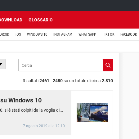
DOWNLOAD
GLOSSARIO
DROID
iOS
WINDOWS 10
INSTAGRAM
WHATSAPP
TIKTOK
FACEBOOK
Risultati
2461 - 2480
su un totale di circa
2.810
a su Windows 10
 è stati colpiti dalla voglia di...
7 agosto 2019 alle 12:10