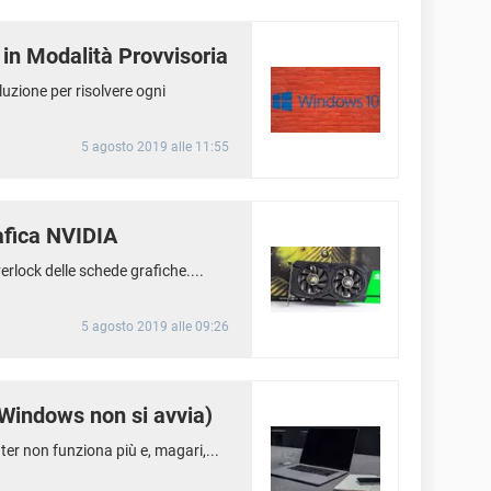
in Modalità Provvisoria
uzione per risolvere ogni
5 agosto 2019 alle 11:55
afica NVIDIA
verlock delle schede grafiche....
5 agosto 2019 alle 09:26
(Windows non si avvia)
ter non funziona più e, magari,...