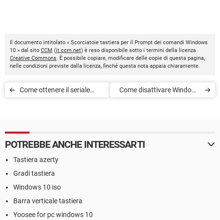
Il documento intitolato « Scorciatoie tastiera per il Prompt dei comandi Windows
10 » dal sito
CCM
(
it.ccm.net
) è reso disponibile sotto i termini della licenza
Creative Commons
. È possibile copiare, modificare delle copie di questa pagina,
nelle condizioni previste dalla licenza, finché questa nota appaia chiaramente.
Come ottenere il seriale
Come disattivare Windows
Windows 10
Defender su Windows 10
POTREBBE ANCHE INTERESSARTI
Tastiera azerty
Gradi tastiera
Windows 10 iso
Barra verticale tastiera
Yoosee for pc windows 10