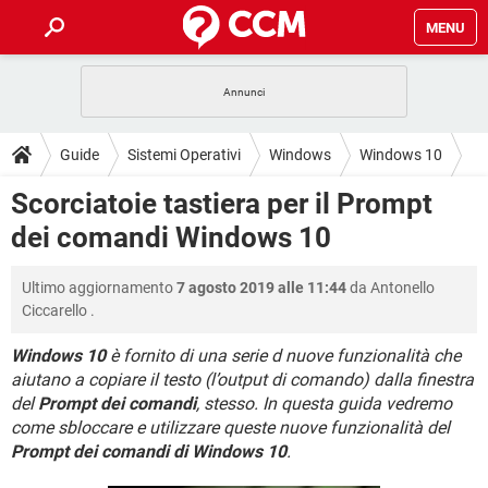
MENU
HOME
COVID-19
GAMING
GUIDE
Guide
Sistemi Operativi
Windows
Windows 10
INTRATTENIMENTO
ANDROID
COVID-19
GAMING
DOWNLOAD
Scorciatoie tastiera per il Prompt
iOS
WINDOWS 10
INTRATTENIMENTO
ANDROID
dei comandi Windows 10
INSTAGRAM
COVID-19
WHATSAPP
GAMING
FORUM
iOS
WINDOWS 10
TIKTOK
INTRATTENIMENTO
FACEBOOK
ANDROID
Ultimo aggiornamento
7 agosto 2019 alle 11:44
da
Antonello
INSTAGRAM
COVID-19
WHATSAPP
GAMING
GLOSSARIO
HARDWARE
iOS
Ciccarello
.
WINDOWS 10
TIKTOK
INTRATTENIMENTO
FACEBOOK
ANDROID
INSTAGRAM
COVID-19
WHATSAPP
GAMING
Windows 10
è fornito di una serie d nuove funzionalità che
HARDWARE
iOS
WINDOWS 10
aiutano a copiare il testo (l’output di comando) dalla finestra
TIKTOK
INTRATTENIMENTO
FACEBOOK
ANDROID
del
Prompt dei comandi
, stesso. In questa guida vedremo
INSTAGRAM
WHATSAPP
HARDWARE
iOS
WINDOWS 10
come sbloccare e utilizzare queste nuove funzionalità del
TIKTOK
FACEBOOK
Prompt dei comandi di Windows 10
.
INSTAGRAM
WHATSAPP
HARDWARE