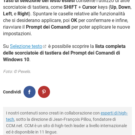
Tasti di selezione del testo estesi
consente l’utilizzo di altre
scorciatoie di tastiera, come
SHIFT
+
Cursor
keys (
Up
,
Down
,
Left
, e
Right
). Spuntare le caselle relative alle funzionalità
che si desiderano applicare, poi
OK
per confermare e infine,
riavviare il
Prompt dei Comandi
per poter applicare le nuove
impostazioni.
Su
Selezione testo
è possibile scoprire la
lista completa
delle scorciatoie di tastiera del Prompt dei Comandi di
Windows 10
.
Foto: © Pexels.
Condividi
I nostri contenuti sono creati in collaborazione con
esperti di high-
tech
, sotto la direzione di Jean-François Pillou, fondatore di
CCM.net. CCM è un sito di high-tech leader a livello internazionale
ed è disponibile in 11 lingue.