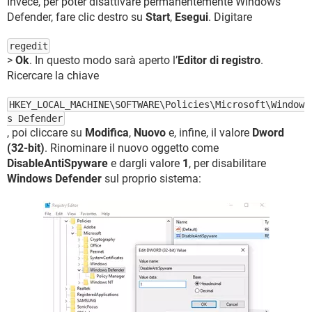
Invece, per poter disattivare permanentemente Windows
Defender, fare clic destro su
Start
,
Esegui
. Digitare
regedit
>
Ok
. In questo modo sarà aperto l’
Editor di registro
.
Ricercare la chiave
HKEY_LOCAL_MACHINE\SOFTWARE\Policies\Microsoft\Window
s Defender
, poi cliccare su
Modifica
,
Nuovo
e, infine, il valore
Dword
(32-bit)
. Rinominare il nuovo oggetto come
DisableAntiSpyware
e dargli valore
1
, per disabilitare
Windows Defender
sul proprio sistema: