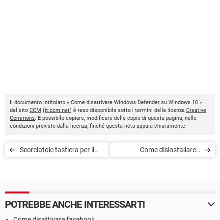
Il documento intitolato « Come disattivare Windows Defender su Windows 10 »
dal sito
CCM
(
it.ccm.net
) è reso disponibile sotto i termini della licenza
Creative
Commons
. È possibile copiare, modificare delle copie di questa pagina, nelle
condizioni previste dalla licenza, finché questa nota appaia chiaramente.
Scorciatoie tastiera per il
Come disinstallare il
Prompt dei comandi
keylogger di Windows 10
Windows 10
POTREBBE ANCHE INTERESSARTI
Come disattivare facebook