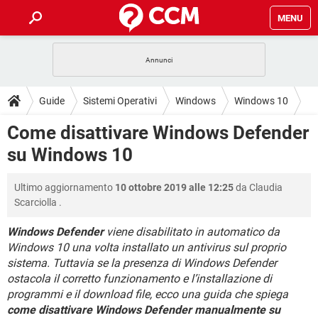
MENU
HOME
COVID-19
GAMING
GUIDE
Guide
Sistemi Operativi
Windows
Windows 10
INTRATTENIMENTO
ANDROID
COVID-19
GAMING
DOWNLOAD
Come disattivare Windows Defender
iOS
WINDOWS 10
INTRATTENIMENTO
ANDROID
su Windows 10
INSTAGRAM
COVID-19
WHATSAPP
GAMING
FORUM
iOS
WINDOWS 10
TIKTOK
INTRATTENIMENTO
FACEBOOK
ANDROID
Ultimo aggiornamento
10 ottobre 2019 alle 12:25
da
Claudia
INSTAGRAM
COVID-19
WHATSAPP
GAMING
GLOSSARIO
HARDWARE
iOS
Scarciolla
.
WINDOWS 10
TIKTOK
INTRATTENIMENTO
FACEBOOK
ANDROID
INSTAGRAM
COVID-19
WHATSAPP
GAMING
Windows Defender
viene disabilitato in automatico da
HARDWARE
iOS
WINDOWS 10
Windows 10 una volta installato un antivirus sul proprio
TIKTOK
INTRATTENIMENTO
FACEBOOK
ANDROID
sistema. Tuttavia se la presenza di Windows Defender
INSTAGRAM
WHATSAPP
HARDWARE
iOS
WINDOWS 10
ostacola il corretto funzionamento e l’installazione di
TIKTOK
FACEBOOK
programmi e il download file, ecco una guida che spiega
INSTAGRAM
WHATSAPP
come disattivare Windows Defender manualmente su
HARDWARE