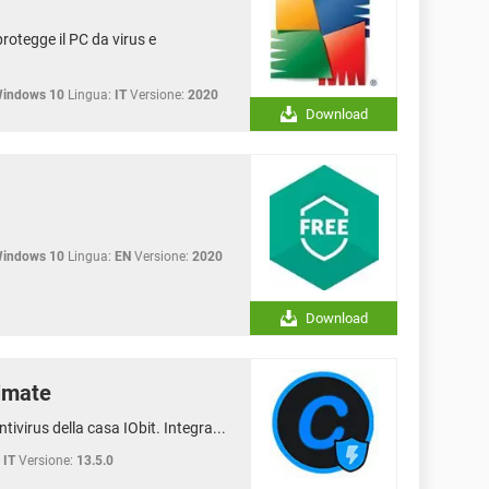
rotegge il PC da virus e
Windows 10
Lingua:
IT
Versione:
2020
Download
Windows 10
Lingua:
EN
Versione:
2020
Download
imate
virus della casa IObit. Integra...
IT
Versione:
13.5.0