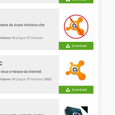
 creata da Avast Antivirus che
Windows 10
Lingua:
IT
Versione:
Download
C
 virus e minace da Internet.
Windows 10
Lingua:
IT
Versione:
2023
Download