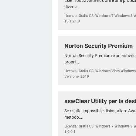
Eset Nod32 Antivirus offre una protez
diversi...
Licenza:
Gratis
OS:
Windows 7 Windows 8 
13.1.21.0
Norton Security Premium
Norton Security Premium è un antiviru
propri...
Licenza:
Gratis
OS:
Windows Vista Windows
Versione:
2019
aswClear Utility per la des
Se risulta impossibile disinstallare Ava
metodo,...
Licenza:
Gratis
OS:
Windows 7 Windows 8 
1.0.0.1