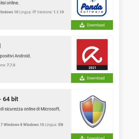
isi online.
Windows 10
Lingua:
IT
Versione:
1.1.10
Download
d
positivi Android.
one:
7.7.0
Download
 64 bit
di sicurezza online di Microsoft,
 7 Windows 8 Windows 10
Lingua:
EN
Download