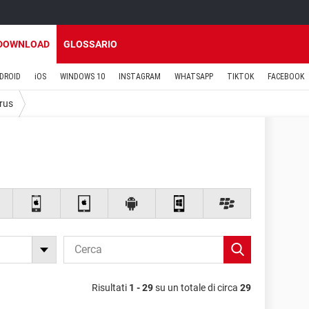
DOWNLOAD
GLOSSARIO
DROID
iOS
WINDOWS 10
INSTAGRAM
WHATSAPP
TIKTOK
FACEBOOK
irus
Risultati
1 - 29
su un totale di circa
29