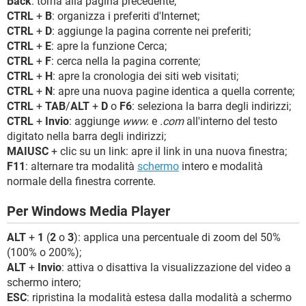
Back
: torna alla pagina precedente;
CTRL
+
B
: organizza i preferiti d'Internet;
CTRL
+
D
: aggiunge la pagina corrente nei preferiti;
CTRL
+
E
: apre la funzione Cerca;
CTRL
+
F
: cerca nella la pagina corrente;
CTRL
+
H
: apre la cronologia dei siti web visitati;
CTRL
+
N
: apre una nuova pagine identica a quella corrente;
CTRL
+
TAB
/
ALT
+
D
o
F6
: seleziona la barra degli indirizzi;
CTRL
+
Invio
: aggiunge
www.
e
.com
all'interno del testo
digitato nella barra degli indirizzi;
MAIUSC
+ clic su un link: apre il link in una nuova finestra;
F11
: alternare tra modalità
schermo
intero e modalità
normale della finestra corrente.
Per Windows Media Player
ALT
+
1
(
2
o
3
): applica una percentuale di zoom del 50%
(100% o 200%);
ALT
+
Invio
: attiva o disattiva la visualizzazione del video a
schermo intero;
ESC
: ripristina la modalità estesa dalla modalità a schermo