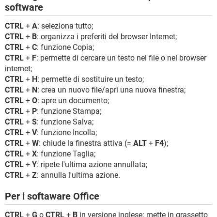
software
CTRL
+
A
: seleziona tutto;
CTRL
+
B
: organizza i preferiti del browser Internet;
CTRL
+
C
: funzione Copia;
CTRL
+
F
: permette di cercare un testo nel file o nel browser
internet;
CTRL
+
H
: permette di sostituire un testo;
CTRL
+
N
: crea un nuovo file/apri una nuova finestra;
CTRL
+
O
: apre un documento;
CTRL
+
P
: funzione Stampa;
CTRL
+
S
: funzione Salva;
CTRL
+
V
: funzione Incolla;
CTRL
+
W
: chiude la finestra attiva (=
ALT
+
F4
);
CTRL
+
X
: funzione Taglia;
CTRL
+
Y
: ripete l'ultima azione annullata;
CTRL
+
Z
: annulla l'ultima azione.
Per i softaware Office
CTRL
+
G
o
CTRL
+
B
in versione inglese: mette in grassetto