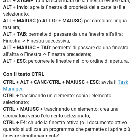
ALT
+
STAMP
: fa una schermata della finestra evidenziata;
ALT
+
Invio
: apre la finestra di proprietà della cartella/file
selezionato;
ALT
+
MAIUSC
(o
ALT Gr
+
MAIUSC
) per cambiare lingua
tastiera;
ALT
+
TAB
: permette di passare da una finestra all'altra:
Finestra -> Finestra successiva;
ALT
+
MAIUSC
+
TAB
: permette di passare da una finestra
all'altra o Finestra -> Finestra precedente;
ALT
+
ESC
: percorrere le finestre nel loro ordine di apertura.
Con il tasto CTRL
CTRL
+
ALT
+
CANC
/
CTRL
+
MAIUSC
+
ESC
: avvia il
Task
Manager
;
CTRL
+ trascinando un elemento: copia l'elemento
selezionato;
CTRL
+
MAIUSC
+ trascinando un elemento: crea una
scorciatoia verso l'elemento selezionato;
CTRL
+
F4
: chiude la finestra attiva (o il documento attivo
quando si utilizza un programma che permette di aprire più
finestre simultaneamente).