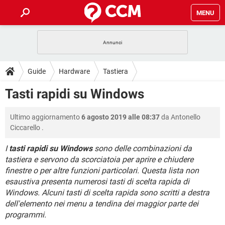
MENU
HOME
COVID-19
GAMING
GUIDE
Guide
Hardware
Tastiera
INTRATTENIMENTO
ANDROID
COVID-19
GAMING
DOWNLOAD
Tasti rapidi su Windows
iOS
WINDOWS 10
INTRATTENIMENTO
ANDROID
INSTAGRAM
COVID-19
WHATSAPP
GAMING
FORUM
Ultimo aggiornamento
6 agosto 2019 alle 08:37
da
Antonello
iOS
WINDOWS 10
TIKTOK
INTRATTENIMENTO
FACEBOOK
ANDROID
Ciccarello
.
INSTAGRAM
COVID-19
WHATSAPP
GAMING
GLOSSARIO
HARDWARE
iOS
WINDOWS 10
I
tasti rapidi su Windows
sono delle combinazioni da
TIKTOK
INTRATTENIMENTO
FACEBOOK
ANDROID
tastiera e servono da scorciatoia per aprire e chiudere
INSTAGRAM
COVID-19
WHATSAPP
GAMING
HARDWARE
iOS
WINDOWS 10
finestre o per altre funzioni particolari. Questa lista non
TIKTOK
INTRATTENIMENTO
FACEBOOK
ANDROID
esaustiva presenta numerosi tasti di scelta rapida di
INSTAGRAM
WHATSAPP
Windows. Alcuni tasti di scelta rapida sono scritti a destra
HARDWARE
iOS
WINDOWS 10
dell'elemento nei menu a tendina dei maggior parte dei
TIKTOK
FACEBOOK
INSTAGRAM
WHATSAPP
programmi.
HARDWARE