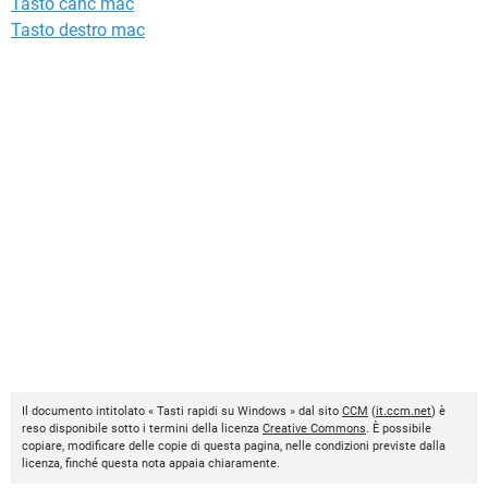
Tasto canc mac
Tasto destro mac
Il documento intitolato « Tasti rapidi su Windows » dal sito
CCM
(
it.ccm.net
) è
reso disponibile sotto i termini della licenza
Creative Commons
. È possibile
copiare, modificare delle copie di questa pagina, nelle condizioni previste dalla
licenza, finché questa nota appaia chiaramente.