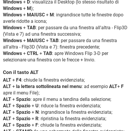
Windows
+
D
: visualizza il Desktop (lo stesso risultato di
Windows
+
M
);
Windows
+
MAIUSC
+
M
: ingrandisce tutte le finestre dopo
averle ridotte a icona;
Windows
+
TAB
: per passare da una finestra all'altra - Flip3D
(Vista e 7) ad una finestra successiva;
Windows
+
MAIUSC
+
TAB
: per passare da una finestra
all'altra - Flip3D (Vista e 7): finestra precedente;
Windows
+
CTRL
+
TAB
: apre Windows Flip 3-D per
selezionare una finestra con le frecce + Invio.
Con il tasto ALT
ALT
+
F4
: chiude la finestra evidenziata;
ALT
+
la lettera sottolineata nel menu
: ad esempio
ALT
+
F
apre il menu File);
ALT
+
Spazio
: apre il menu a tendina della selezione;
ALT
+
Spazio
+
U
: riduce la finestra evidenziata;
ALT
+
Spazio
+
N
: ingrandisce la finestra evidenziata;
ALT
+
Spazio
+
R
: ripristina la finestra evidenziata;
ALT
+
Spazio
+
F
: chiude la finestra evidenziata;