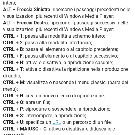
intero;
ALT
+
Freccia Sinistra
: ripercorre i passaggi precedenti nelle
visualizzazioni più recenti di Windows Media Player;
ALT
+
Freccia Destra
: ripercorre i passaggi successivi nelle
visualizzazioni più recenti di Windows Media Player;
CTRL
+
1
: passa alla modalità a schermo intero;
CTRL
+
2
: passa alla modalità interfaccia;
CTRL
+
B
: passa all'elemento o al capitolo precedente;
CTRL
+
F
: passa all'elemento o al capitolo successivo;
CTRL
+
H
: attiva o disattiva la riproduzione casuale;
CTRL
+
T
: attiva o disattiva la ripetizione nella riproduzione
di audio;
CTRL
+
M
: visualizza o nasconde i menu classici (barra dei
menu);
CTRL
+
N
: crea un nuovo elenco di riproduzione;
CTRL
+
O
: apre un file;
CTRL
+
P
: eiprodurre o sospendere la riproduzione;
CTRL
+
S
: interrompere la riproduzione;
CTRL
+
U
: specifica un
URL
o un percorso di un file;
CTRL
+
MAIUSC
+
C
: attiva o disattivare didascalie e