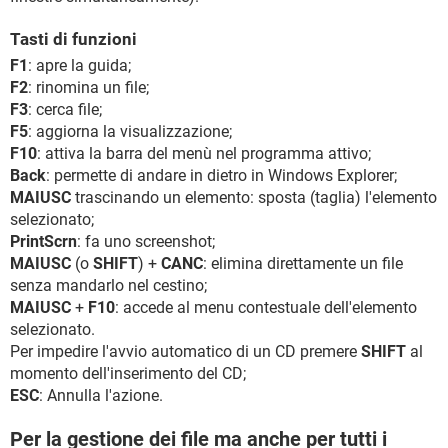
Tasti di funzioni
F1
: apre la guida;
F2
: rinomina un file;
F3
: cerca file;
F5
: aggiorna la visualizzazione;
F10
: attiva la barra del menù nel programma attivo;
Back
: permette di andare in dietro in Windows Explorer;
MAIUSC
trascinando un elemento: sposta (taglia) l'elemento
selezionato;
PrintScrn
: fa uno screenshot;
MAIUSC
(o
SHIFT
) +
CANC
: elimina direttamente un file
senza mandarlo nel cestino;
MAIUSC
+
F10
: accede al menu contestuale dell'elemento
selezionato.
Per impedire l'avvio automatico di un CD premere
SHIFT
al
momento dell'inserimento del CD;
ESC
: Annulla l'azione.
Per la gestione dei file ma anche per tutti i