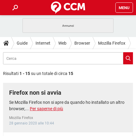
MENU
HOME
COVID-19
GAMING
GUIDE
Guide
Internet
Web
Browser
Mozilla Firefox
INTRATTENIMENTO
ANDROID
COVID-19
GAMING
DOWNLOAD
iOS
WINDOWS 10
INTRATTENIMENTO
ANDROID
INSTAGRAM
COVID-19
WHATSAPP
GAMING
FORUM
iOS
WINDOWS 10
Risultati
1 - 15
su un totale di circa
15
TIKTOK
INTRATTENIMENTO
FACEBOOK
ANDROID
INSTAGRAM
COVID-19
WHATSAPP
GAMING
GLOSSARIO
HARDWARE
iOS
WINDOWS 10
Firefox non si avvia
TIKTOK
INTRATTENIMENTO
FACEBOOK
ANDROID
INSTAGRAM
COVID-19
WHATSAPP
GAMING
HARDWARE
iOS
WINDOWS 10
Se Mozilla Firefox non si apre da quando ho installato un altro
TIKTOK
INTRATTENIMENTO
FACEBOOK
ANDROID
browser,...
Per saperne di più
INSTAGRAM
WHATSAPP
HARDWARE
iOS
WINDOWS 10
Mozilla Firefox
TIKTOK
FACEBOOK
28 gennaio 2020 alle 10:44
INSTAGRAM
WHATSAPP
HARDWARE