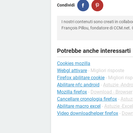
Condividi
I nostri contenuti sono creati in colla
François Pillou, fondatore di CCM.net. C
Potrebbe anche interessarti
Cookies mozilla
Webgl attivare
- Migliori risposte
Firefox abilitare cookie
- Migliori ris
Abilitare nfc android
-
Astuzie -Andro
Mozilla firefox
-
Download - Browser
Cancellare cronologia firefox
-
Astuzi
Abilitare macro excel
-
Astuzie -Excel
Video downloadhelper firefox
-
Downl