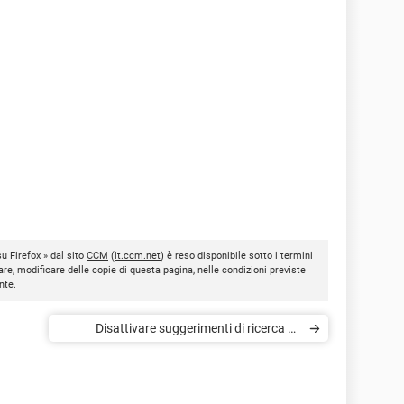
u Firefox » dal sito
CCM
(
it.ccm.net
) è reso disponibile sotto i termini
are, modificare delle copie di questa pagina, nelle condizioni previste
nte.
Disattivare suggerimenti di ricerca su
Firefox