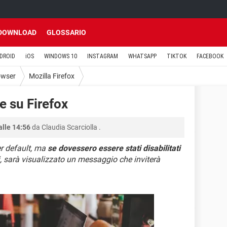
DOWNLOAD
GLOSSARIO
DROID
iOS
WINDOWS 10
INSTAGRAM
WHATSAPP
TIKTOK
FACEBOOK
owser
Mozilla Firefox
e su Firefox
alle 14:56
da
Claudia Scarciolla
.
per default, ma
se dovessero essere stati disabilitati
iti, sarà visualizzato un messaggio che inviterà