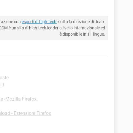
borazione con
esperti di high-tech
, sotto la direzione di Jean-
CM è un sito di high-tech leader a livello internazionale ed
è disponibile in 11 lingue.
poste
id
e -Mozilla Firefox
oad - Estensioni Firefox