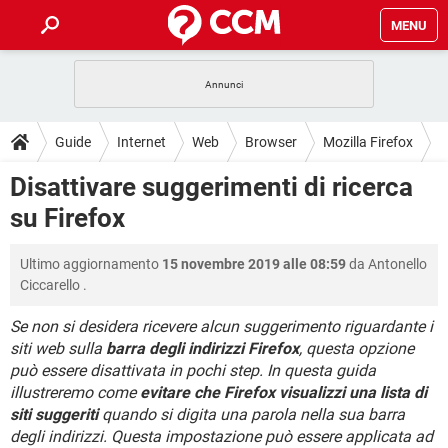
MENU
HOME
COVID-19
GAMING
GUIDE
Guide
Internet
Web
Browser
Mozilla Firefox
INTRATTENIMENTO
ANDROID
COVID-19
GAMING
DOWNLOAD
Disattivare suggerimenti di ricerca
iOS
WINDOWS 10
INTRATTENIMENTO
ANDROID
su Firefox
INSTAGRAM
COVID-19
WHATSAPP
GAMING
FORUM
iOS
WINDOWS 10
TIKTOK
INTRATTENIMENTO
FACEBOOK
ANDROID
Ultimo aggiornamento
15 novembre 2019 alle 08:59
da
Antonello
INSTAGRAM
COVID-19
WHATSAPP
GAMING
GLOSSARIO
HARDWARE
iOS
Ciccarello
.
WINDOWS 10
TIKTOK
INTRATTENIMENTO
FACEBOOK
ANDROID
INSTAGRAM
COVID-19
WHATSAPP
GAMING
Se non si desidera ricevere alcun suggerimento riguardante i
HARDWARE
iOS
WINDOWS 10
siti web sulla
barra degli indirizzi Firefox
, questa opzione
TIKTOK
INTRATTENIMENTO
FACEBOOK
ANDROID
può essere disattivata in pochi step. In questa guida
INSTAGRAM
WHATSAPP
HARDWARE
iOS
WINDOWS 10
illustreremo come
evitare che Firefox visualizzi una lista di
TIKTOK
FACEBOOK
siti suggeriti
quando si digita una parola nella sua barra
INSTAGRAM
WHATSAPP
degli indirizzi. Questa impostazione può essere applicata ad
HARDWARE