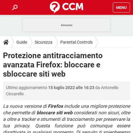
MENU
HOME
COVID-19
GAMING
GUIDE
Guide
Sicurezza
Parental Controls
INTRATTENIMENTO
ANDROID
COVID-19
GAMING
DOWNLOAD
Protezione antitracciamento
iOS
WINDOWS 10
INTRATTENIMENTO
ANDROID
avanzata Firefox: bloccare e
INSTAGRAM
COVID-19
WHATSAPP
GAMING
FORUM
iOS
WINDOWS 10
sbloccare siti web
TIKTOK
INTRATTENIMENTO
FACEBOOK
ANDROID
INSTAGRAM
COVID-19
WHATSAPP
GAMING
GLOSSARIO
HARDWARE
iOS
WINDOWS 10
Ultimo aggiornamento
15 luglio 2022 alle 16:23
da
Antonello
TIKTOK
INTRATTENIMENTO
FACEBOOK
ANDROID
Ciccarello
.
INSTAGRAM
COVID-19
WHATSAPP
GAMING
HARDWARE
iOS
WINDOWS 10
TIKTOK
INTRATTENIMENTO
FACEBOOK
ANDROID
La nuova versione di
Firefox
include una migliore protezione
INSTAGRAM
WHATSAPP
che permette di
bloccare siti web
considerati non sicuri, oltre
HARDWARE
iOS
WINDOWS 10
a oltre a tracker e strumenti di tracciamento per preservare la
TIKTOK
FACEBOOK
INSTAGRAM
WHATSAPP
tua privacy. Questa funzione può comunque essere
HARDWARE
disattivata in qualsiasi momento. Di seguito ti spiegheremo