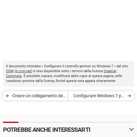
Il documento intitolato « Configurare il controllo genitori su Windows 7 » dal sito
CCM
(
it.ccm.net
) è reso disponibile sotto i termini della licenza
Creative
Commons
. È possibile copiare, modificare delle copie di questa pagina, nelle
condizioni previste dalla licenza, finché questa nota appaia chiaramente.
Creare un collegamento del
Configurare Windows 7 per
desktop per attivare la
trasformare il proprio PC in
modalità Standby su
hotspot
Windows 7
POTREBBE ANCHE INTERESSARTI