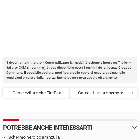
Il documento intitolato « Come utilizzare la modalità schermo intero su Firefox »
dal sito
CCM
(
it.ccm.net
) è reso disponibile sotto i termini della licenza
Creative
Commons
. È possibile copiare, modificare delle copie di questa pagina, nelle
condizioni previste dalla licenza, finché questa nota appaia chiaramente.
Come evitare che FireFox
Come utilizzare sempre la
legga i contenuti DRM
navigazione privata su
Firefox
POTREBBE ANCHE INTERESSARTI
Schermo nero pc aranzulla