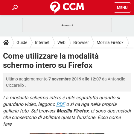
MENU
HOME
COVID-19
GAMING
GUIDE
Guide
Internet
Web
Browser
Mozilla Firefox
INTRATTENIMENTO
ANDROID
COVID-19
GAMING
DOWNLOAD
Come utilizzare la modalità
iOS
WINDOWS 10
INTRATTENIMENTO
ANDROID
schermo intero su Firefox
INSTAGRAM
COVID-19
WHATSAPP
GAMING
FORUM
iOS
WINDOWS 10
TIKTOK
INTRATTENIMENTO
FACEBOOK
ANDROID
Ultimo aggiornamento
7 novembre 2019 alle 12:07
da
Antonello
INSTAGRAM
COVID-19
WHATSAPP
GAMING
GLOSSARIO
HARDWARE
iOS
Ciccarello
.
WINDOWS 10
TIKTOK
INTRATTENIMENTO
FACEBOOK
ANDROID
INSTAGRAM
COVID-19
WHATSAPP
GAMING
La modalità schermo intero è utile sopratutto quando si
HARDWARE
iOS
WINDOWS 10
guardano video, leggono
PDF
o si naviga nella propria
TIKTOK
INTRATTENIMENTO
FACEBOOK
ANDROID
galleria foto. Sul browser
Mozilla Firefox
, ci sono due metodi
INSTAGRAM
WHATSAPP
HARDWARE
iOS
WINDOWS 10
che consentono di abilitare questa funzione. Ecco come
TIKTOK
FACEBOOK
fare
.
INSTAGRAM
WHATSAPP
HARDWARE