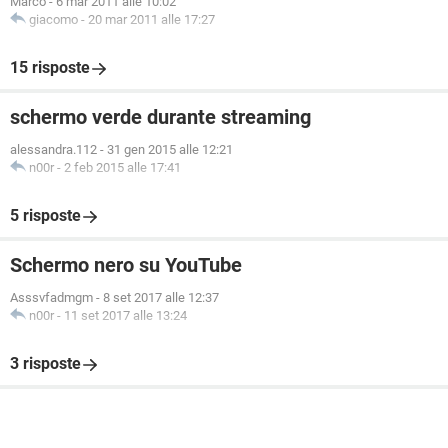
Marco
-
6 mar 2011 alle 10:02
giacomo
-
20 mar 2011 alle 17:27
15 risposte
schermo verde durante streaming
alessandra.112
-
31 gen 2015 alle 12:21
n00r
-
2 feb 2015 alle 17:41
5 risposte
Schermo nero su YouTube
Asssvfadmgm
-
8 set 2017 alle 12:37
n00r
-
11 set 2017 alle 13:24
3 risposte