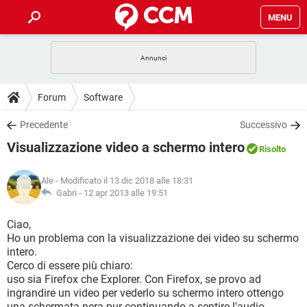
MENU
HOME
COVID-19
GAMING
GUIDE
Forum
Software
INTRATTENIMENTO
ANDROID
COVID-19
GAMING
DOWNLOAD
Precedente
Successivo
iOS
WINDOWS 10
INTRATTENIMENTO
ANDROID
Visualizzazione video a schermo intero
INSTAGRAM
COVID-19
WHATSAPP
GAMING
Risolto
FORUM
iOS
WINDOWS 10
TIKTOK
INTRATTENIMENTO
FACEBOOK
ANDROID
Ale
- Modificato il 13 dic 2018 alle 18:31
INSTAGRAM
COVID-19
WHATSAPP
GAMING
GLOSSARIO
Gabri -
12 apr 2013 alle 19:51
HARDWARE
iOS
WINDOWS 10
TIKTOK
INTRATTENIMENTO
FACEBOOK
ANDROID
INSTAGRAM
COVID-19
WHATSAPP
GAMING
Ciao,
HARDWARE
iOS
WINDOWS 10
Ho un problema con la visualizzazione dei video su schermo
TIKTOK
INTRATTENIMENTO
FACEBOOK
ANDROID
intero.
INSTAGRAM
WHATSAPP
Cerco di essere più chiaro:
HARDWARE
iOS
WINDOWS 10
TIKTOK
FACEBOOK
uso sia Firefox che Explorer. Con Firefox, se provo ad
INSTAGRAM
WHATSAPP
ingrandire un video per vederlo su schermo intero ottengo
HARDWARE
una schermata nera pur continuando a sentire l'audio.