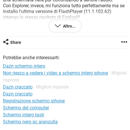
TIKTOK
FACEBOOK
Con Explorer, invece, mi funziona tutto perfettamente ma se
installo l'ultima versione di FlashPlayer (11.1.102.62)
HARDWARE
ottengo lo stesso risultato di Firefox!!!
Qualcuno può aiutarmi?
Altro...
Share
Configurazione:
Windows 7 / Internet Explorer 9.0
Potrebbe anche interessarti:
Dazn schermo intero
Non riesco a vedere i video a schermo intero iphone
- Migliori
risposte
Dazn craccato
- Migliori risposte
Dazn craccato
Registrazione schermo iphone
Schermo del computer
Schermo intero tasti
Schermo nero pc aranzulla