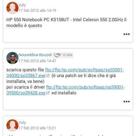
Valy
17 feb 2012 alle 14:19
HP 550 Notebook PC KS158UT - Intel Celeron 550 2.0GHz il
modello è questo
Noureddine Bouzidi
15.404
17 feb 2012 alle 14:47
scarica questo file
ftp://ftp.hp.com/pub/softpaq/sp33501-
34000/sp33867.exe
(è una patch se ti dice che è già
installata, va bene)
poi scarica il driver
ftp://ftp.hp.com/pub/softpaq/sp39001-
39500/sp39428.exe
ed installalo
Valy
17 feb 2012 alle 15:21