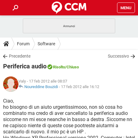
MENU
HOME
COVID-19
GAMING
GUIDE
Forum
Software
INTRATTENIMENTO
ANDROID
COVID-19
GAMING
DOWNLOAD
Precedente
Successivo
iOS
WINDOWS 10
INTRATTENIMENTO
ANDROID
Periferica audio
INSTAGRAM
COVID-19
WHATSAPP
GAMING
Risolto
/Chiuso
FORUM
iOS
WINDOWS 10
TIKTOK
INTRATTENIMENTO
FACEBOOK
ANDROID
Valy
- 17 feb 2012 alle 08:07
INSTAGRAM
COVID-19
WHATSAPP
GAMING
GLOSSARIO
Noureddine Bouzidi
-
17 feb 2012 alle 16:12
HARDWARE
iOS
WINDOWS 10
TIKTOK
INTRATTENIMENTO
FACEBOOK
ANDROID
INSTAGRAM
COVID-19
WHATSAPP
GAMING
Ciao,
HARDWARE
iOS
WINDOWS 10
ho bisogno di un aiuto urgentissimooo, non sò cosa ho
TIKTOK
INTRATTENIMENTO
FACEBOOK
ANDROID
combinato ma credo di aver cancellato la periferica audio
INSTAGRAM
WHATSAPP
siccome nn mi esce neanche in basso a destra .Siccome nn
HARDWARE
iOS
WINDOWS 10
TIKTOK
FACEBOOK
ne capisco niente di queste cose pootreste aiutarmi a
INSTAGRAM
WHATSAPP
scaricarlo di nuovo. il mio pc è un HP .
HARDWARE
Ho Windows XP Professional versione 2002. Computer : Intel