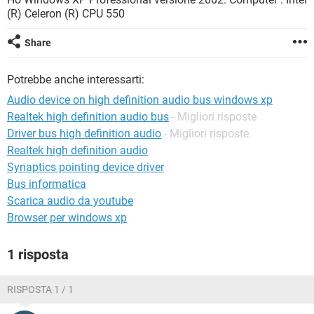
TIKTOK
FACEBOOK
(R) Celeron (R) CPU 550
HARDWARE
Share
Potrebbe anche interessarti:
Audio device on high definition audio bus windows xp
Realtek high definition audio bus
- Migliori risposte
Driver bus high definition audio
- Migliori risposte
Realtek high definition audio
Synaptics pointing device driver
Bus informatica
Scarica audio da youtube
Browser per windows xp
1 risposta
RISPOSTA 1 / 1