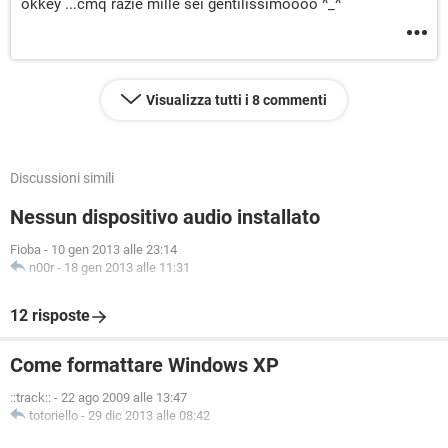
okkey ...cmq razie mille sei gentilissimoooo ^_^
Visualizza tutti i 8 commenti
Discussioni simili
Nessun dispositivo audio installato
Fioba
-
10 gen 2013 alle 23:14
n00r
-
18 gen 2013 alle 11:31
12 risposte
Come formattare Windows XP
::track::
-
22 ago 2009 alle 13:47
totoriello
-
29 dic 2013 alle 08:42