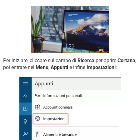
TIKTOK
FACEBOOK
HARDWARE
Per iniziare, cliccare sul campo di
Ricerca
per aprire
Cortana
,
poi entrare nel
Menu
,
Appunti
e infine
Impostazioni
: