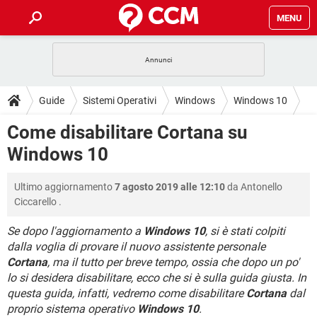
MENU
HOME
COVID-19
GAMING
GUIDE
Guide
Sistemi Operativi
Windows
Windows 10
INTRATTENIMENTO
ANDROID
COVID-19
GAMING
DOWNLOAD
Come disabilitare Cortana su
iOS
WINDOWS 10
INTRATTENIMENTO
ANDROID
Windows 10
INSTAGRAM
COVID-19
WHATSAPP
GAMING
FORUM
iOS
WINDOWS 10
TIKTOK
INTRATTENIMENTO
FACEBOOK
ANDROID
Ultimo aggiornamento
7 agosto 2019 alle 12:10
da
Antonello
INSTAGRAM
COVID-19
WHATSAPP
GAMING
GLOSSARIO
HARDWARE
iOS
Ciccarello
.
WINDOWS 10
TIKTOK
INTRATTENIMENTO
FACEBOOK
ANDROID
INSTAGRAM
COVID-19
WHATSAPP
GAMING
Se dopo l'aggiornamento a
Windows 10
, si è stati colpiti
HARDWARE
iOS
WINDOWS 10
dalla voglia di provare il nuovo assistente personale
TIKTOK
INTRATTENIMENTO
FACEBOOK
ANDROID
Cortana
, ma il tutto per breve tempo, ossia che dopo un po'
INSTAGRAM
WHATSAPP
HARDWARE
iOS
WINDOWS 10
lo si desidera disabilitare, ecco che si è sulla guida giusta. In
TIKTOK
FACEBOOK
questa guida, infatti, vedremo come disabilitare
Cortana
dal
INSTAGRAM
WHATSAPP
proprio sistema operativo
Windows 10
.
HARDWARE