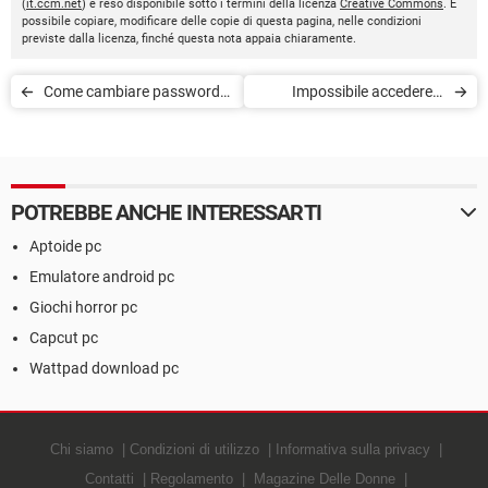
(
it.ccm.net
) è reso disponibile sotto i termini della licenza
Creative Commons
. È
possibile copiare, modificare delle copie di questa pagina, nelle condizioni
previste dalla licenza, finché questa nota appaia chiaramente.
Come cambiare password
Impossibile accedere a
WiFi conoscendo l’IP del
http://192.168.0.1
router
POTREBBE ANCHE INTERESSARTI
Aptoide pc
Emulatore android pc
Giochi horror pc
Capcut pc
Wattpad download pc
Chi siamo
Condizioni di utilizzo
Informativa sulla privacy
Contatti
Regolamento
Magazine Delle Donne