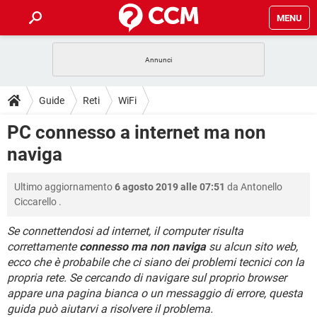
MENU
HOME
COVID-19
GAMING
GUIDE
Guide
Reti
WiFi
INTRATTENIMENTO
ANDROID
COVID-19
GAMING
DOWNLOAD
PC connesso a internet ma non
iOS
WINDOWS 10
INTRATTENIMENTO
ANDROID
naviga
INSTAGRAM
COVID-19
WHATSAPP
GAMING
FORUM
iOS
WINDOWS 10
TIKTOK
INTRATTENIMENTO
FACEBOOK
ANDROID
Ultimo aggiornamento
6 agosto 2019 alle 07:51
da
Antonello
INSTAGRAM
COVID-19
WHATSAPP
GAMING
GLOSSARIO
HARDWARE
iOS
Ciccarello
.
WINDOWS 10
TIKTOK
INTRATTENIMENTO
FACEBOOK
ANDROID
INSTAGRAM
COVID-19
WHATSAPP
GAMING
Se connettendosi ad internet, il computer risulta
HARDWARE
iOS
WINDOWS 10
correttamente
connesso ma non naviga
su alcun sito web,
TIKTOK
INTRATTENIMENTO
FACEBOOK
ANDROID
ecco che è probabile che ci siano dei problemi tecnici con la
INSTAGRAM
WHATSAPP
HARDWARE
iOS
WINDOWS 10
propria rete. Se cercando di navigare sul proprio browser
TIKTOK
FACEBOOK
appare una pagina bianca o un messaggio di errore, questa
INSTAGRAM
WHATSAPP
guida può aiutarvi a risolvere il problema.
HARDWARE