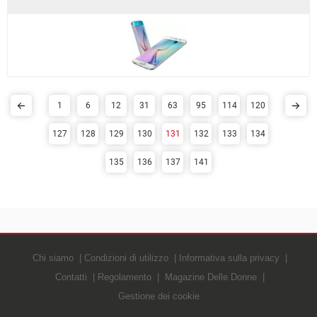
1
6
12
31
63
95
114
120
127
128
129
130
131
132
133
134
135
136
137
141
Chi siamo
Condizioni di utilizzo
Informativa sulla privacy
Contatti
Regolamento
Magazine Delle Donne
Gestione dei cookie