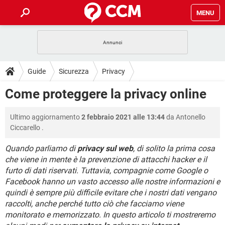
MENU
HOME
COVID-19
GAMING
GUIDE
Guide
Sicurezza
Privacy
INTRATTENIMENTO
ANDROID
COVID-19
GAMING
DOWNLOAD
Come proteggere la privacy online
iOS
WINDOWS 10
INTRATTENIMENTO
ANDROID
INSTAGRAM
COVID-19
WHATSAPP
GAMING
FORUM
Ultimo aggiornamento
2 febbraio 2021 alle 13:44
da
Antonello
iOS
WINDOWS 10
TIKTOK
INTRATTENIMENTO
FACEBOOK
ANDROID
Ciccarello
.
INSTAGRAM
COVID-19
WHATSAPP
GAMING
GLOSSARIO
HARDWARE
iOS
WINDOWS 10
Quando parliamo di
privacy sul web
, di solito la prima cosa
TIKTOK
INTRATTENIMENTO
FACEBOOK
ANDROID
che viene in mente è la prevenzione di attacchi hacker e il
INSTAGRAM
COVID-19
WHATSAPP
GAMING
HARDWARE
iOS
WINDOWS 10
furto di dati riservati. Tuttavia, compagnie come Google o
TIKTOK
INTRATTENIMENTO
FACEBOOK
ANDROID
Facebook hanno un vasto accesso alle nostre informazioni e
INSTAGRAM
WHATSAPP
quindi è sempre più difficile evitare che i nostri dati vengano
HARDWARE
iOS
WINDOWS 10
raccolti, anche perché tutto ciò che facciamo viene
TIKTOK
FACEBOOK
INSTAGRAM
WHATSAPP
monitorato e memorizzato. In questo articolo ti mostreremo
HARDWARE