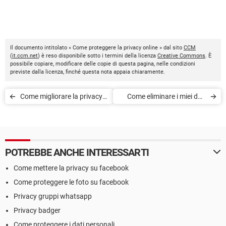
Il documento intitolato « Come proteggere la privacy online » dal sito
CCM
(
it.ccm.net
) è reso disponibile sotto i termini della licenza
Creative Commons
. È
possibile copiare, modificare delle copie di questa pagina, nelle condizioni
previste dalla licenza, finché questa nota appaia chiaramente.
Come migliorare la privacy e
Come eliminare i miei dati
sicurezza su Internet
da Google
POTREBBE ANCHE INTERESSARTI
Come mettere la privacy su facebook
Come proteggere le foto su facebook
Privacy gruppi whatsapp
Privacy badger
Come proteggere i dati personali