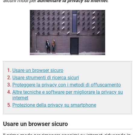
alcuni modi per
aumentare la privacy su internet
.
TIKTOK
FACEBOOK
HARDWARE
Usare un browser sicuro
Usare strumenti di ricerca sicuri
Proteggere la privacy con i metodi di offuscamento
Altre tecniche e software per migliorare la privacy su
internet
Protezione della privacy su smartphone
Usare un browser sicuro