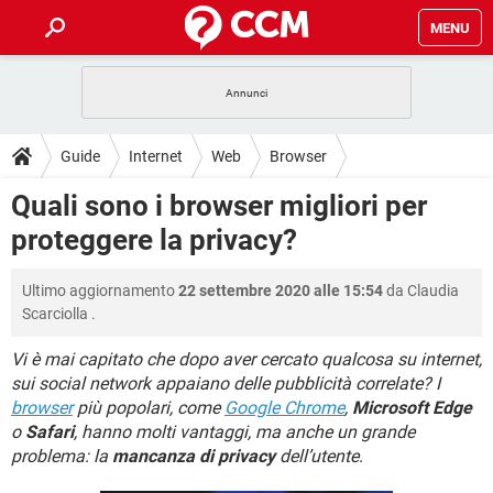
MENU
HOME
COVID-19
GAMING
GUIDE
Guide
Internet
Web
Browser
INTRATTENIMENTO
ANDROID
COVID-19
GAMING
DOWNLOAD
Quali sono i browser migliori per
iOS
WINDOWS 10
INTRATTENIMENTO
ANDROID
proteggere la privacy?
INSTAGRAM
COVID-19
WHATSAPP
GAMING
FORUM
iOS
WINDOWS 10
TIKTOK
INTRATTENIMENTO
FACEBOOK
ANDROID
Ultimo aggiornamento
22 settembre 2020 alle 15:54
da
Claudia
INSTAGRAM
COVID-19
WHATSAPP
GAMING
GLOSSARIO
HARDWARE
iOS
Scarciolla
.
WINDOWS 10
TIKTOK
INTRATTENIMENTO
FACEBOOK
ANDROID
INSTAGRAM
COVID-19
WHATSAPP
GAMING
Vi è mai capitato che dopo aver cercato qualcosa su internet,
HARDWARE
iOS
WINDOWS 10
sui social network appaiano delle pubblicità correlate? I
TIKTOK
INTRATTENIMENTO
FACEBOOK
ANDROID
browser
più popolari, come
Google Chrome
,
Microsoft Edge
INSTAGRAM
WHATSAPP
HARDWARE
iOS
WINDOWS 10
o
Safari
, hanno molti vantaggi, ma anche un grande
TIKTOK
FACEBOOK
problema: la
mancanza di privacy
dell’utente
.
INSTAGRAM
WHATSAPP
HARDWARE