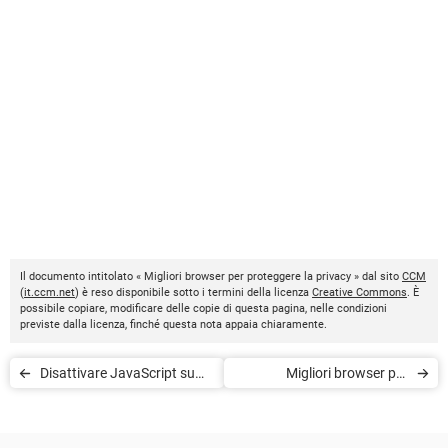
Il documento intitolato « Migliori browser per proteggere la privacy » dal sito
CCM
(
it.ccm.net
) è reso disponibile sotto i termini della licenza
Creative Commons
. È
possibile copiare, modificare delle copie di questa pagina, nelle condizioni
previste dalla licenza, finché questa nota appaia chiaramente.
Disattivare JavaScript su
Migliori browser per
Tor browser
Windows 7 e Windows XP