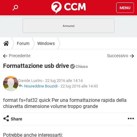
MENU
HOME
COVID-19
GAMING
GUIDE
Forum
Windows
INTRATTENIMENTO
ANDROID
COVID-19
GAMING
DOWNLOAD
Precedente
Successivo
iOS
WINDOWS 10
INTRATTENIMENTO
ANDROID
Formattazione usb drive
INSTAGRAM
COVID-19
WHATSAPP
GAMING
Chiuso
FORUM
iOS
WINDOWS 10
TIKTOK
INTRATTENIMENTO
FACEBOOK
ANDROID
Davide Lustro
- 22 lug 2016 alle 14:14
INSTAGRAM
COVID-19
WHATSAPP
GAMING
GLOSSARIO
Noureddine Bouzidi
-
22 lug 2016 alle 14:43
HARDWARE
iOS
WINDOWS 10
TIKTOK
INTRATTENIMENTO
FACEBOOK
ANDROID
INSTAGRAM
COVID-19
WHATSAPP
GAMING
format fs=fat32 quick Per una formattazione rapida della
HARDWARE
iOS
WINDOWS 10
chiavetta dimensione volume troppo grande
TIKTOK
INTRATTENIMENTO
FACEBOOK
ANDROID
INSTAGRAM
WHATSAPP
HARDWARE
iOS
WINDOWS 10
Share
TIKTOK
FACEBOOK
INSTAGRAM
WHATSAPP
HARDWARE
Potrebbe anche interessarti: