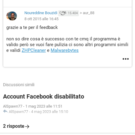
Noureddine Bouzidi
>
aur_88
15.404
8 ott 2015 alle 16:45
grazie a te per il feedback
non so dire cosa è successo con te cmq il programma è
valido però se vuoi fare pulizia ci sono altri programmi simili
e validi
ZHPCleaner
e
Malwarebytes
Discussioni simili
Account Facebook disabilitato
AlSpawn77
-
1 mag 2023 alle 11:51
AlSpawn77
-
4 mag 2023 alle 15:10
2 risposte