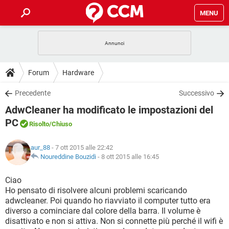
MENU
HOME
COVID-19
GAMING
GUIDE
Forum
Hardware
INTRATTENIMENTO
ANDROID
COVID-19
GAMING
DOWNLOAD
Precedente
Successivo
iOS
WINDOWS 10
INTRATTENIMENTO
ANDROID
AdwCleaner ha modificato le impostazioni del
INSTAGRAM
COVID-19
WHATSAPP
GAMING
FORUM
iOS
WINDOWS 10
PC
Risolto
/Chiuso
TIKTOK
INTRATTENIMENTO
FACEBOOK
ANDROID
INSTAGRAM
COVID-19
WHATSAPP
GAMING
GLOSSARIO
HARDWARE
iOS
WINDOWS 10
aur_88
- 7 ott 2015 alle 22:42
TIKTOK
INTRATTENIMENTO
FACEBOOK
ANDROID
Noureddine Bouzidi
-
8 ott 2015 alle 16:45
INSTAGRAM
COVID-19
WHATSAPP
GAMING
HARDWARE
iOS
WINDOWS 10
Ciao
TIKTOK
INTRATTENIMENTO
FACEBOOK
ANDROID
INSTAGRAM
WHATSAPP
Ho pensato di risolvere alcuni problemi scaricando
HARDWARE
iOS
WINDOWS 10
adwcleaner. Poi quando ho riavviato il computer tutto era
TIKTOK
FACEBOOK
diverso a cominciare dal colore della barra. Il volume è
INSTAGRAM
WHATSAPP
disattivato e non si attiva. Non si connette più perché il wifi è
HARDWARE