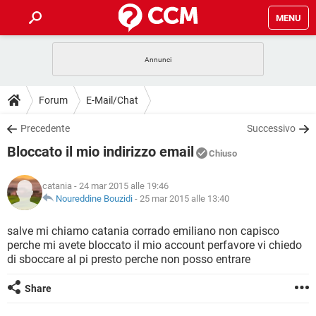
MENU
HOME
COVID-19
GAMING
GUIDE
Forum
E-Mail/Chat
INTRATTENIMENTO
ANDROID
COVID-19
GAMING
DOWNLOAD
Precedente
Successivo
iOS
WINDOWS 10
INTRATTENIMENTO
ANDROID
Bloccato il mio indirizzo email
INSTAGRAM
COVID-19
WHATSAPP
GAMING
Chiuso
FORUM
iOS
WINDOWS 10
TIKTOK
INTRATTENIMENTO
FACEBOOK
ANDROID
catania
- 24 mar 2015 alle 19:46
INSTAGRAM
COVID-19
WHATSAPP
GAMING
GLOSSARIO
Noureddine Bouzidi
-
25 mar 2015 alle 13:40
HARDWARE
iOS
WINDOWS 10
TIKTOK
INTRATTENIMENTO
FACEBOOK
ANDROID
INSTAGRAM
COVID-19
WHATSAPP
GAMING
salve mi chiamo catania corrado emiliano non capisco
HARDWARE
iOS
WINDOWS 10
perche mi avete bloccato il mio account perfavore vi chiedo
TIKTOK
INTRATTENIMENTO
FACEBOOK
ANDROID
di sboccare al pi presto perche non posso entrare
INSTAGRAM
WHATSAPP
HARDWARE
iOS
WINDOWS 10
TIKTOK
FACEBOOK
Share
INSTAGRAM
WHATSAPP
HARDWARE