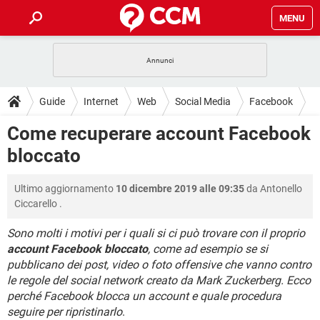
MENU
HOME
COVID-19
GAMING
GUIDE
Guide
Internet
Web
Social Media
Facebook
INTRATTENIMENTO
ANDROID
COVID-19
GAMING
DOWNLOAD
Come recuperare account Facebook
iOS
WINDOWS 10
INTRATTENIMENTO
ANDROID
bloccato
INSTAGRAM
COVID-19
WHATSAPP
GAMING
FORUM
iOS
WINDOWS 10
TIKTOK
INTRATTENIMENTO
FACEBOOK
ANDROID
Ultimo aggiornamento
10 dicembre 2019 alle 09:35
da
Antonello
INSTAGRAM
COVID-19
WHATSAPP
GAMING
GLOSSARIO
HARDWARE
iOS
Ciccarello
.
WINDOWS 10
TIKTOK
INTRATTENIMENTO
FACEBOOK
ANDROID
INSTAGRAM
COVID-19
WHATSAPP
GAMING
Sono molti i motivi per i quali si ci può trovare con il proprio
HARDWARE
iOS
WINDOWS 10
account Facebook bloccato
, come ad esempio se si
TIKTOK
INTRATTENIMENTO
FACEBOOK
ANDROID
pubblicano dei post, video o foto offensive che vanno contro
INSTAGRAM
WHATSAPP
HARDWARE
iOS
WINDOWS 10
le regole del social network creato da Mark Zuckerberg. Ecco
TIKTOK
FACEBOOK
perché Facebook blocca un account e quale procedura
INSTAGRAM
WHATSAPP
seguire per ripristinarlo
.
HARDWARE