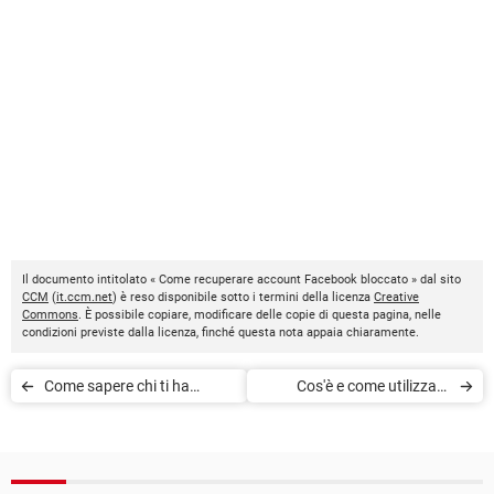
Il documento intitolato « Come recuperare account Facebook bloccato » dal sito
CCM
(
it.ccm.net
) è reso disponibile sotto i termini della licenza
Creative
Commons
. È possibile copiare, modificare delle copie di questa pagina, nelle
condizioni previste dalla licenza, finché questa nota appaia chiaramente.
Come sapere chi ti ha
Cos'è e come utilizzare
bloccato su Facebook
Marketplace di Facebook