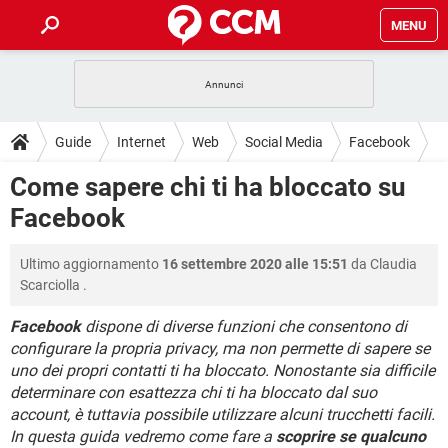
MENU
HOME
COVID-19
GAMING
GUIDE
Guide
Internet
Web
Social Media
Facebook
INTRATTENIMENTO
ANDROID
COVID-19
GAMING
DOWNLOAD
Come sapere chi ti ha bloccato su
iOS
WINDOWS 10
INTRATTENIMENTO
ANDROID
Facebook
INSTAGRAM
COVID-19
WHATSAPP
GAMING
FORUM
iOS
WINDOWS 10
TIKTOK
INTRATTENIMENTO
FACEBOOK
ANDROID
Ultimo aggiornamento
16 settembre 2020 alle 15:51
da
Claudia
INSTAGRAM
COVID-19
WHATSAPP
GAMING
GLOSSARIO
HARDWARE
iOS
Scarciolla
.
WINDOWS 10
TIKTOK
INTRATTENIMENTO
FACEBOOK
ANDROID
INSTAGRAM
COVID-19
WHATSAPP
GAMING
Facebook
dispone di diverse funzioni che consentono di
HARDWARE
iOS
WINDOWS 10
configurare la propria privacy, ma non permette di sapere se
TIKTOK
INTRATTENIMENTO
FACEBOOK
ANDROID
uno dei propri contatti ti ha bloccato. Nonostante sia difficile
INSTAGRAM
WHATSAPP
HARDWARE
iOS
WINDOWS 10
determinare con esattezza chi ti ha bloccato dal suo
TIKTOK
FACEBOOK
account, è tuttavia possibile utilizzare alcuni trucchetti facili.
INSTAGRAM
WHATSAPP
In questa guida vedremo come fare a
scoprire se qualcuno
HARDWARE