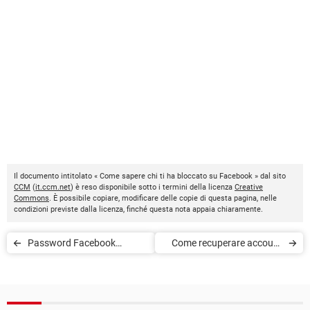
Il documento intitolato « Come sapere chi ti ha bloccato su Facebook » dal sito
CCM
(
it.ccm.net
) è reso disponibile sotto i termini della licenza
Creative
Commons
. È possibile copiare, modificare delle copie di questa pagina, nelle
condizioni previste dalla licenza, finché questa nota appaia chiaramente.
Password Facebook
Come recuperare account
dimenticata: come
Facebook bloccato
recuperarla