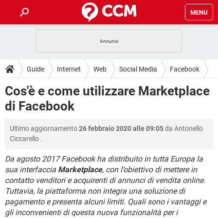
MENU
HOME
COVID-19
GAMING
GUIDE
Guide
Internet
Web
Social Media
Facebook
INTRATTENIMENTO
ANDROID
COVID-19
GAMING
DOWNLOAD
Cos'è e come utilizzare Marketplace
iOS
WINDOWS 10
INTRATTENIMENTO
ANDROID
di Facebook
INSTAGRAM
COVID-19
WHATSAPP
GAMING
FORUM
iOS
WINDOWS 10
TIKTOK
INTRATTENIMENTO
FACEBOOK
ANDROID
Ultimo aggiornamento
26 febbraio 2020 alle 09:05
da
Antonello
INSTAGRAM
COVID-19
WHATSAPP
GAMING
GLOSSARIO
HARDWARE
iOS
Ciccarello
.
WINDOWS 10
TIKTOK
INTRATTENIMENTO
FACEBOOK
ANDROID
INSTAGRAM
COVID-19
WHATSAPP
GAMING
Da agosto 2017 Facebook ha distribuito in tutta Europa la
HARDWARE
iOS
WINDOWS 10
sua interfaccia
Marketplace
, con l’obiettivo di mettere in
TIKTOK
INTRATTENIMENTO
FACEBOOK
ANDROID
contatto venditori e acquirenti di annunci di vendita online.
INSTAGRAM
WHATSAPP
HARDWARE
iOS
WINDOWS 10
Tuttavia, la piattaforma non integra una soluzione di
TIKTOK
FACEBOOK
pagamento e presenta alcuni limiti. Quali sono i vantaggi e
INSTAGRAM
WHATSAPP
gli inconvenienti di questa nuova funzionalità per i
HARDWARE