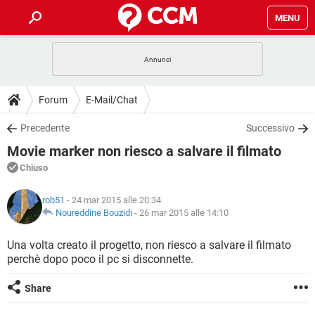
MENU
HOME
COVID-19
GAMING
GUIDE
Forum
E-Mail/Chat
INTRATTENIMENTO
ANDROID
COVID-19
GAMING
DOWNLOAD
Precedente
Successivo
iOS
WINDOWS 10
INTRATTENIMENTO
ANDROID
Movie marker non riesco a salvare il filmato
INSTAGRAM
COVID-19
WHATSAPP
GAMING
FORUM
iOS
WINDOWS 10
Chiuso
TIKTOK
INTRATTENIMENTO
FACEBOOK
ANDROID
INSTAGRAM
COVID-19
WHATSAPP
GAMING
GLOSSARIO
HARDWARE
iOS
rob51
- 24 mar 2015 alle 20:34
WINDOWS 10
TIKTOK
INTRATTENIMENTO
FACEBOOK
ANDROID
Noureddine Bouzidi
-
26 mar 2015 alle 14:10
INSTAGRAM
COVID-19
WHATSAPP
GAMING
HARDWARE
iOS
WINDOWS 10
Una volta creato il progetto, non riesco a salvare il filmato
TIKTOK
INTRATTENIMENTO
FACEBOOK
ANDROID
perchè dopo poco il pc si disconnette.
INSTAGRAM
WHATSAPP
HARDWARE
iOS
WINDOWS 10
TIKTOK
FACEBOOK
Share
INSTAGRAM
WHATSAPP
HARDWARE