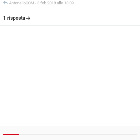
AntonelloCCM
-
3 feb 2018 alle 13:09
1 risposta