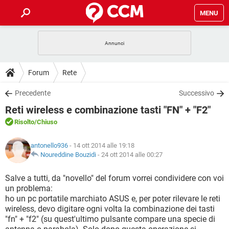
MENU
HOME
COVID-19
GAMING
GUIDE
Forum
Rete
INTRATTENIMENTO
ANDROID
COVID-19
GAMING
DOWNLOAD
Precedente
Successivo
iOS
WINDOWS 10
INTRATTENIMENTO
ANDROID
Reti wireless e combinazione tasti "FN" + "F2"
INSTAGRAM
COVID-19
WHATSAPP
GAMING
FORUM
iOS
WINDOWS 10
Risolto
/Chiuso
TIKTOK
INTRATTENIMENTO
FACEBOOK
ANDROID
INSTAGRAM
COVID-19
WHATSAPP
GAMING
GLOSSARIO
HARDWARE
iOS
antonello936
- 14 ott 2014 alle 19:18
WINDOWS 10
TIKTOK
INTRATTENIMENTO
FACEBOOK
ANDROID
Noureddine Bouzidi
-
24 ott 2014 alle 00:27
INSTAGRAM
COVID-19
WHATSAPP
GAMING
HARDWARE
iOS
WINDOWS 10
Salve a tutti, da "novello" del forum vorrei condividere con voi
TIKTOK
INTRATTENIMENTO
FACEBOOK
ANDROID
un problema:
INSTAGRAM
WHATSAPP
ho un pc portatile marchiato ASUS e, per poter rilevare le reti
HARDWARE
iOS
WINDOWS 10
TIKTOK
FACEBOOK
wireless, devo digitare ogni volta la combinazione dei tasti
INSTAGRAM
WHATSAPP
"fn" + "f2" (su quest'ultimo pulsante compare una specie di
HARDWARE