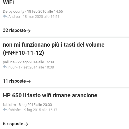
WiFi
Derby county
-
18 feb 2010 alle 14:55
Andrea
-
18 mar 2020 alle 16:51
32 risposte
non mi funzionano più i tasti del volume
(FN+F10-11-12)
palluca
-
22 ago 2014 alle 15:39
n00r
-
17 set 2014 alle 10:38
11 risposte
HP 650 il tasto wifi rimane arancione
fabiofm
-
8 lug 2015 alle 23:00
fabiofm
-
9 lug 2015 alle 16:17
6 risposte