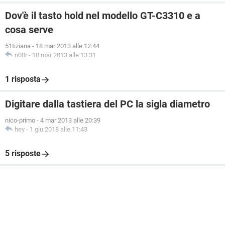
Dov'è il tasto hold nel modello GT-C3310 e a
cosa serve
51tiziana
-
18 mar 2013 alle 12:44
n00r
-
18 mar 2013 alle 13:31
1 risposta
Digitare dalla tastiera del PC la sigla diametro
nico-primo
-
4 mar 2013 alle 20:39
hey
-
1 giu 2018 alle 11:43
5 risposte