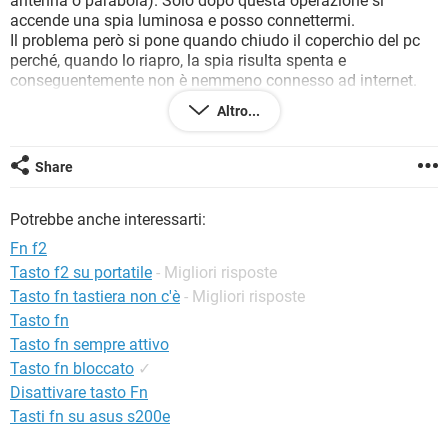
antenna o parabola). Solo dopo questa operazione si
TIKTOK
FACEBOOK
accende una spia luminosa e posso connettermi.
Il problema però si pone quando chiudo il coperchio del pc
HARDWARE
perché, quando lo riapro, la spia risulta spenta e
conseguentemente non è nemmeno connesso ad internet.
Sapreste indicarmi un modo per consentire al mio pc di
Altro...
rimanere connesso ad internet anche col coperchio chiuso?
O, ancora meglio, sapreste dirmi se esiste un modo per non
dover digitare la suddetta combinazione ogni volta che
Share
connetto il mio pc ad internet?
Vi sarei davvero grato in caso di risposta.
Potrebbe anche interessarti:
Nell'attesa di delucidazioni vi auguro una buona serata!
Fn f2
Tasto f2 su portatile
- Migliori risposte
Tasto fn tastiera non c'è
- Migliori risposte
Tasto fn
Tasto fn sempre attivo
Tasto fn bloccato
✓
Disattivare tasto Fn
Tasti fn su asus s200e