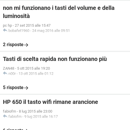
non mi funzionano i tasti del volume e della
luminosità
pc hp
-
27 set 2015 alle 15:47
bobafet1960
-
24 mag 2016 alle 09:51
2 risposte
Tasti di scelta rapida non funzionano più
ZAN48
-
5 ott 2015 alle 19:20
n00r
-
13 ott 2015 alle 01:12
5 risposte
HP 650 il tasto wifi rimane arancione
fabiofm
-
8 lug 2015 alle 23:00
fabiofm
-
9 lug 2015 alle 16:17