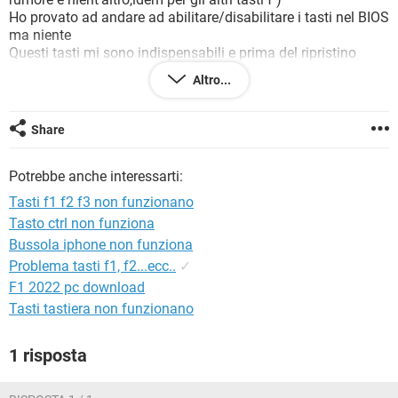
TIKTOK
FACEBOOK
Ho provato ad andare ad abilitare/disabilitare i tasti nel BIOS
ma niente
HARDWARE
Questi tasti mi sono indispensabili e prima del ripristino
funzionavano correttamente...come faccio a farli tornare
Altro...
funzionanti?
Ps : Ho un Hp con Windows 8
Grazie
Share
Potrebbe anche interessarti:
Tasti f1 f2 f3 non funzionano
Tasto ctrl non funziona
Bussola iphone non funziona
Problema tasti f1, f2...ecc..
✓
F1 2022 pc download
Tasti tastiera non funzionano
1 risposta