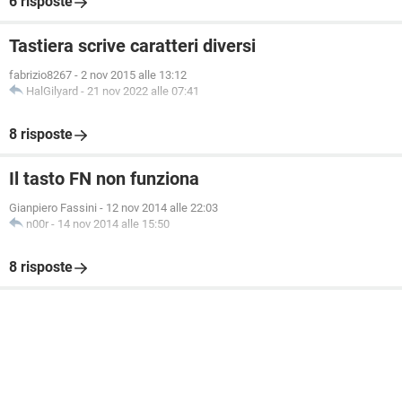
6 risposte
Tastiera scrive caratteri diversi
fabrizio8267
-
2 nov 2015 alle 13:12
HalGilyard
-
21 nov 2022 alle 07:41
8 risposte
Il tasto FN non funziona
Gianpiero Fassini
-
12 nov 2014 alle 22:03
n00r
-
14 nov 2014 alle 15:50
8 risposte