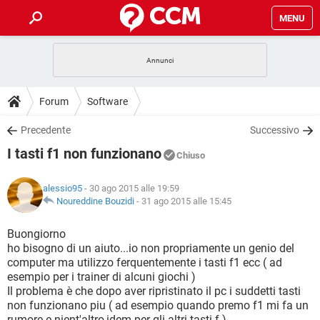
MENU
HOME
COVID-19
GAMING
GUIDE
Forum
Software
INTRATTENIMENTO
ANDROID
COVID-19
GAMING
DOWNLOAD
Precedente
Successivo
iOS
WINDOWS 10
INTRATTENIMENTO
ANDROID
I tasti f1 non funzionano
INSTAGRAM
COVID-19
WHATSAPP
GAMING
Chiuso
FORUM
iOS
WINDOWS 10
TIKTOK
INTRATTENIMENTO
FACEBOOK
ANDROID
alessio95
- 30 ago 2015 alle 19:59
INSTAGRAM
COVID-19
WHATSAPP
GAMING
GLOSSARIO
Noureddine Bouzidi
-
31 ago 2015 alle 15:45
HARDWARE
iOS
WINDOWS 10
TIKTOK
INTRATTENIMENTO
FACEBOOK
ANDROID
INSTAGRAM
COVID-19
WHATSAPP
GAMING
Buongiorno
HARDWARE
iOS
WINDOWS 10
ho bisogno di un aiuto...io non propriamente un genio del
TIKTOK
INTRATTENIMENTO
FACEBOOK
ANDROID
computer ma utilizzo ferquentemente i tasti f1 ecc ( ad
INSTAGRAM
WHATSAPP
esempio per i trainer di alcuni giochi )
HARDWARE
iOS
WINDOWS 10
TIKTOK
FACEBOOK
Il problema è che dopo aver ripristinato il pc i suddetti tasti
INSTAGRAM
WHATSAPP
non funzionano piu ( ad esempio quando premo f1 mi fa un
HARDWARE
rumore e nient'altro,idem per gli altri tasti f )