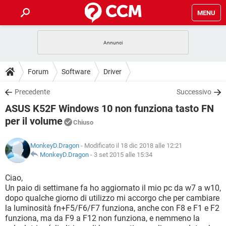
MENU
HOME
COVID-19
GAMING
GUIDE
Forum
Software
Driver
INTRATTENIMENTO
ANDROID
COVID-19
GAMING
DOWNLOAD
Precedente
Successivo
iOS
WINDOWS 10
INTRATTENIMENTO
ANDROID
ASUS K52F Windows 10 non funziona tasto FN
INSTAGRAM
COVID-19
WHATSAPP
GAMING
FORUM
iOS
WINDOWS 10
per il volume
Chiuso
TIKTOK
INTRATTENIMENTO
FACEBOOK
ANDROID
INSTAGRAM
COVID-19
WHATSAPP
GAMING
GLOSSARIO
HARDWARE
iOS
WINDOWS 10
MonkeyD.Dragon
- Modificato il 18 dic 2018 alle 12:21
TIKTOK
INTRATTENIMENTO
FACEBOOK
ANDROID
MonkeyD.Dragon
-
3 set 2015 alle 15:34
INSTAGRAM
COVID-19
WHATSAPP
GAMING
HARDWARE
iOS
WINDOWS 10
Ciao,
TIKTOK
INTRATTENIMENTO
FACEBOOK
ANDROID
INSTAGRAM
WHATSAPP
Un paio di settimane fa ho aggiornato il mio pc da w7 a w10,
HARDWARE
iOS
WINDOWS 10
dopo qualche giorno di utilizzo mi accorgo che per cambiare
TIKTOK
FACEBOOK
la luminosità fn+F5/F6/F7 funziona, anche con F8 e F1 e F2
INSTAGRAM
WHATSAPP
funziona, ma da F9 a F12 non funziona, e nemmeno la
HARDWARE