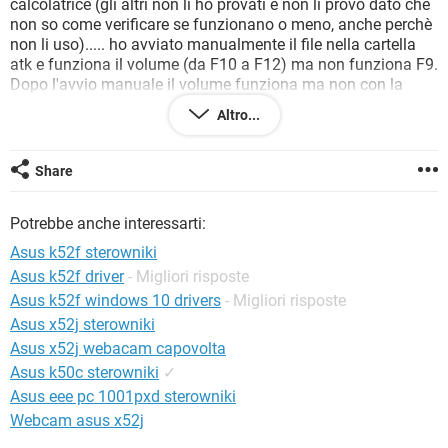
calcolatrice (gli altri non li ho provati e non li provo dato che
TIKTOK
FACEBOOK
non so come verificare se funzionano o meno, anche perchè
HARDWARE
non li uso)..... ho avviato manualmente il file nella cartella
atk e funziona il volume (da F10 a F12) ma non funziona F9.
Dopo l'avvio manuale il volume funziona ma non con la
grafica di w10 ma con la grafica di wXP!!! O.o è assurdo.
Altro...
Senza contare che appena spengo il pc e lo riaccendo devo
riavviare manualmente il file atk per fare funzionare il
volume..... sapete aiutarmi?
Share
grazie in anticipo a chi vorrà darmi una mano
Potrebbe anche interessarti:
Dimenticavo: Asus K52F
Asus k52f sterowniki
Asus k52f driver
- Migliori risposte
Asus k52f windows 10 drivers
- Migliori risposte
Asus x52j sterowniki
Asus x52j webacam capovolta
Asus k50c sterowniki
✓
Asus eee pc 1001pxd sterowniki
Webcam asus x52j