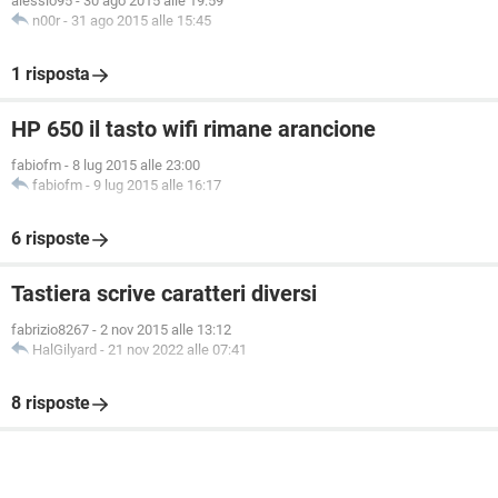
alessio95
-
30 ago 2015 alle 19:59
n00r
-
31 ago 2015 alle 15:45
1 risposta
HP 650 il tasto wifi rimane arancione
fabiofm
-
8 lug 2015 alle 23:00
fabiofm
-
9 lug 2015 alle 16:17
6 risposte
Tastiera scrive caratteri diversi
fabrizio8267
-
2 nov 2015 alle 13:12
HalGilyard
-
21 nov 2022 alle 07:41
8 risposte