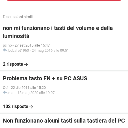
Discussioni simili
non mi funzionano i tasti del volume e della
luminosità
pc hp
-
27 set 2015 alle 15:47
bobafet1960
-
24 mag 2016 alle 09:51
2 risposte
Problema tasto FN + su PC ASUS
Od'
-
22 dic 2011 alle 15:20
mat
-
18 mag 2020 alle 19:07
182 risposte
Non funzionano alcuni tasti sulla tastiera del PC