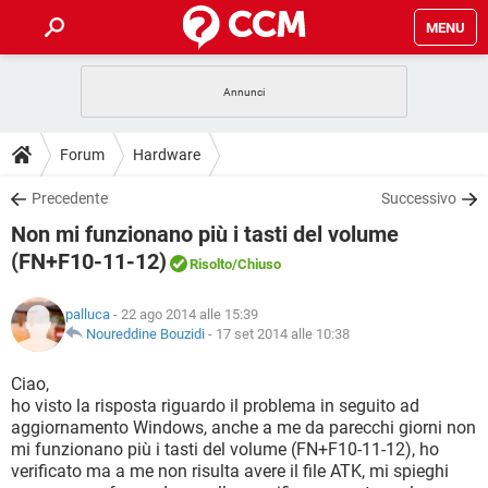
MENU
HOME
COVID-19
GAMING
GUIDE
Forum
Hardware
INTRATTENIMENTO
ANDROID
COVID-19
GAMING
DOWNLOAD
Precedente
Successivo
iOS
WINDOWS 10
INTRATTENIMENTO
ANDROID
Non mi funzionano più i tasti del volume
INSTAGRAM
COVID-19
WHATSAPP
GAMING
FORUM
iOS
WINDOWS 10
(FN+F10-11-12)
Risolto
/Chiuso
TIKTOK
INTRATTENIMENTO
FACEBOOK
ANDROID
INSTAGRAM
COVID-19
WHATSAPP
GAMING
GLOSSARIO
HARDWARE
iOS
WINDOWS 10
palluca
- 22 ago 2014 alle 15:39
TIKTOK
INTRATTENIMENTO
FACEBOOK
ANDROID
Noureddine Bouzidi
-
17 set 2014 alle 10:38
INSTAGRAM
COVID-19
WHATSAPP
GAMING
HARDWARE
iOS
WINDOWS 10
Ciao,
TIKTOK
INTRATTENIMENTO
FACEBOOK
ANDROID
INSTAGRAM
WHATSAPP
ho visto la risposta riguardo il problema in seguito ad
HARDWARE
iOS
WINDOWS 10
aggiornamento Windows, anche a me da parecchi giorni non
TIKTOK
FACEBOOK
mi funzionano più i tasti del volume (FN+F10-11-12), ho
INSTAGRAM
WHATSAPP
verificato ma a me non risulta avere il file ATK, mi spieghi
HARDWARE