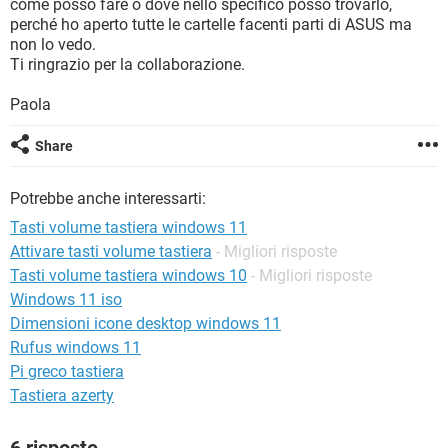
come posso fare o dove nello specifico posso trovarlo,
TIKTOK
FACEBOOK
perché ho aperto tutte le cartelle facenti parti di ASUS ma
HARDWARE
non lo vedo.
Ti ringrazio per la collaborazione.
Paola
Share
Potrebbe anche interessarti:
Tasti volume tastiera windows 11
Attivare tasti volume tastiera
- Migliori risposte
Tasti volume tastiera windows 10
- Migliori risposte
Windows 11 iso
Dimensioni icone desktop windows 11
Rufus windows 11
Pi greco tastiera
Tastiera azerty