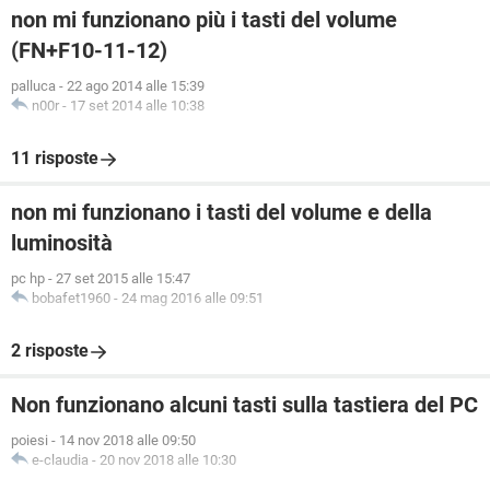
non mi funzionano più i tasti del volume
(FN+F10-11-12)
palluca
-
22 ago 2014 alle 15:39
n00r
-
17 set 2014 alle 10:38
11 risposte
non mi funzionano i tasti del volume e della
luminosità
pc hp
-
27 set 2015 alle 15:47
bobafet1960
-
24 mag 2016 alle 09:51
2 risposte
Non funzionano alcuni tasti sulla tastiera del PC
poiesi
-
14 nov 2018 alle 09:50
e-claudia
-
20 nov 2018 alle 10:30