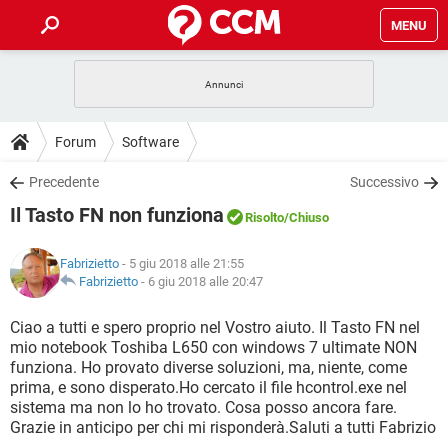
MENU
HOME
COVID-19
GAMING
GUIDE
Forum
Software
INTRATTENIMENTO
ANDROID
COVID-19
GAMING
DOWNLOAD
Precedente
Successivo
iOS
WINDOWS 10
INTRATTENIMENTO
ANDROID
Il Tasto FN non funziona
INSTAGRAM
COVID-19
WHATSAPP
GAMING
Risolto
/Chiuso
FORUM
iOS
WINDOWS 10
TIKTOK
INTRATTENIMENTO
FACEBOOK
ANDROID
Fabrizietto
- 5 giu 2018 alle 21:55
INSTAGRAM
COVID-19
WHATSAPP
GAMING
GLOSSARIO
Fabrizietto
-
6 giu 2018 alle 20:47
HARDWARE
iOS
WINDOWS 10
TIKTOK
INTRATTENIMENTO
FACEBOOK
ANDROID
INSTAGRAM
COVID-19
WHATSAPP
GAMING
Ciao a tutti e spero proprio nel Vostro aiuto. Il Tasto FN nel
HARDWARE
iOS
WINDOWS 10
mio notebook Toshiba L650 con windows 7 ultimate NON
TIKTOK
INTRATTENIMENTO
FACEBOOK
ANDROID
funziona. Ho provato diverse soluzioni, ma, niente, come
INSTAGRAM
WHATSAPP
prima, e sono disperato.Ho cercato il file hcontrol.exe nel
HARDWARE
iOS
WINDOWS 10
TIKTOK
FACEBOOK
sistema ma non lo ho trovato. Cosa posso ancora fare.
INSTAGRAM
WHATSAPP
Grazie in anticipo per chi mi risponderà.Saluti a tutti Fabrizio
HARDWARE