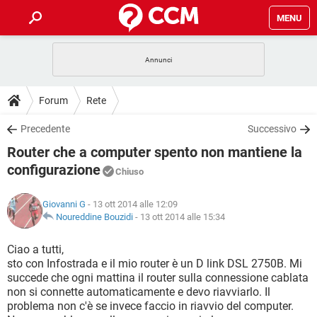
MENU
HOME
COVID-19
GAMING
GUIDE
Forum
Rete
INTRATTENIMENTO
ANDROID
COVID-19
GAMING
DOWNLOAD
Precedente
Successivo
iOS
WINDOWS 10
INTRATTENIMENTO
ANDROID
Router che a computer spento non mantiene la
INSTAGRAM
COVID-19
WHATSAPP
GAMING
FORUM
iOS
WINDOWS 10
configurazione
Chiuso
TIKTOK
INTRATTENIMENTO
FACEBOOK
ANDROID
INSTAGRAM
COVID-19
WHATSAPP
GAMING
GLOSSARIO
HARDWARE
iOS
WINDOWS 10
Giovanni G
- 13 ott 2014 alle 12:09
TIKTOK
INTRATTENIMENTO
FACEBOOK
ANDROID
Noureddine Bouzidi
-
13 ott 2014 alle 15:34
INSTAGRAM
COVID-19
WHATSAPP
GAMING
HARDWARE
iOS
WINDOWS 10
Ciao a tutti,
TIKTOK
INTRATTENIMENTO
FACEBOOK
ANDROID
INSTAGRAM
WHATSAPP
sto con Infostrada e il mio router è un D link DSL 2750B. Mi
HARDWARE
iOS
WINDOWS 10
succede che ogni mattina il router sulla connessione cablata
TIKTOK
FACEBOOK
non si connette automaticamente e devo riavviarlo. Il
INSTAGRAM
WHATSAPP
problema non c'è se invece faccio in riavvio del computer.
HARDWARE